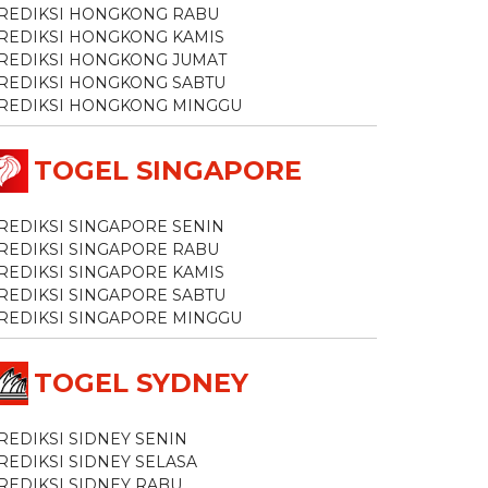
REDIKSI HONGKONG RABU
REDIKSI HONGKONG KAMIS
REDIKSI HONGKONG JUMAT
REDIKSI HONGKONG SABTU
REDIKSI HONGKONG MINGGU
TOGEL SINGAPORE
REDIKSI SINGAPORE SENIN
REDIKSI SINGAPORE RABU
REDIKSI SINGAPORE KAMIS
REDIKSI SINGAPORE SABTU
REDIKSI SINGAPORE MINGGU
TOGEL SYDNEY
REDIKSI SIDNEY SENIN
REDIKSI SIDNEY SELASA
REDIKSI SIDNEY RABU