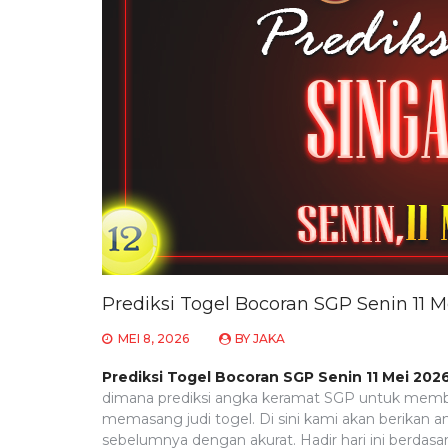
Prediksi Togel Bocoran SGP Senin 11 M
MEI 8, 2026
BY
JAKA
Prediksi Togel Bocoran SGP Senin 11 Mei 202
dimana prediksi angka keramat SGP untuk memba
memasang judi togel. Di sini kami akan berikan a
sebelumnya dengan akurat. Hadir hari ini berda