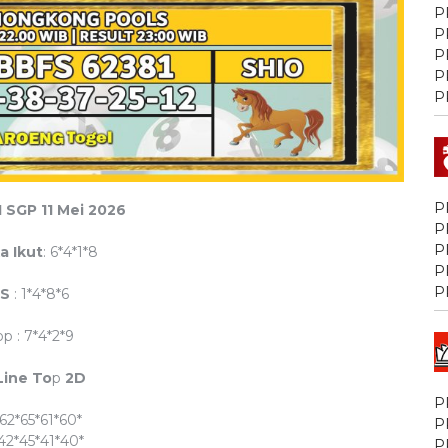
P
P
P
P
P
P
 SGP 11 Mei 2026
P
P
a Ikut
: 6*4*1*8
P
P
S
: 1*4*8*6
p : 7*4*2*9
Line To
p
2D
P
62*65*61*60*
P
42*45*41*40*
P