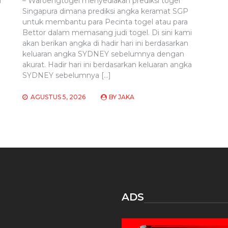
l
– Waroengtogel menyediakan prediksi togel
Singapura dimana prediksi angka keramat SGP
untuk membantu para Pecinta togel atau para
Bettor dalam memasang judi togel. Di sini kami
akan berikan angka di hadir hari ini berdasarkan
keluaran angka SYDNEY sebelumnya dengan
akurat. Hadir hari ini berdasarkan keluaran angka
SYDNEY sebelumnya […]
AGUSTUS 5, 2026
BY
JAKA
ADS