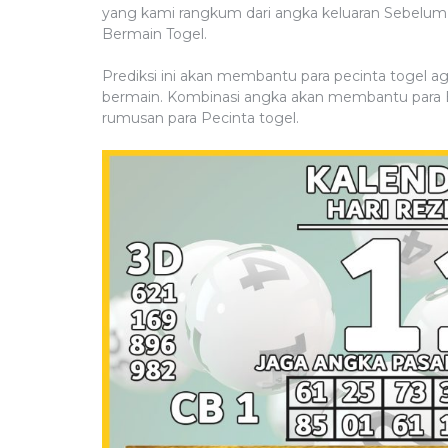
yang kami rangkum dari angka keluaran Sebelum
Bermain Togel.
Prediksi ini akan membantu para pecinta toge
bermain. Kombinasi angka akan membantu para B
rumusan para Pecinta togel.