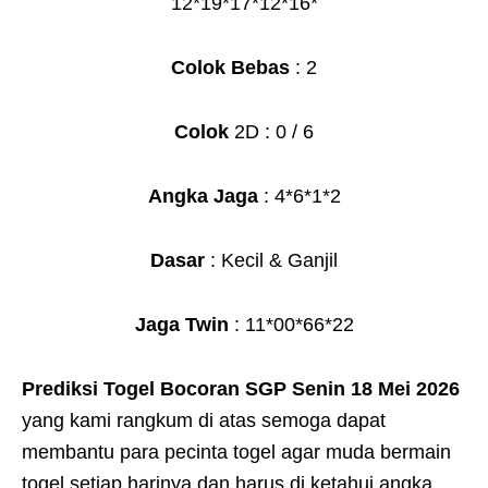
12*19*17*12*16*
Colok Bebas
: 2
Colok
2D : 0 / 6
Angka Jaga
: 4*6*1*2
Dasar
: Kecil & Ganjil
Jaga Twin
: 11*00*66*22
Prediksi Togel Bocoran SGP Senin 18 Mei 2026
yang kami rangkum di atas semoga dapat
membantu para pecinta togel agar muda bermain
togel setiap harinya dan harus di ketahui angka