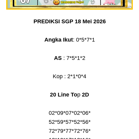
PREDIKSI SGP 18 Mei 2026
Angka Ikut
: 0*5*7*1
AS
: 7*5*1*2
Kop : 2*1*0*4
20 Line To
p
2D
02*09*07*02*06*
52*59*57*52*56*
72*79*77*72*76*