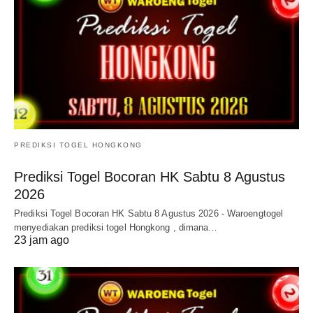
PREDIKSI TOGEL HONGKONG
Prediksi Togel Bocoran HK Sabtu 8 Agustus
2026
Prediksi Togel Bocoran HK Sabtu 8 Agustus 2026 - Waroengtogel
menyediakan prediksi togel Hongkong , dimana…
23 jam ago