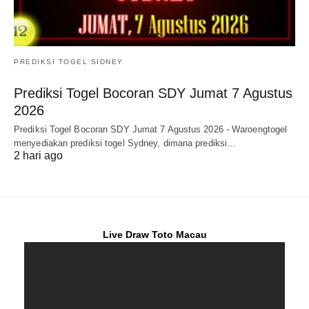
PREDIKSI TOGEL SIDNEY
Prediksi Togel Bocoran SDY Jumat 7 Agustus
2026
Prediksi Togel Bocoran SDY Jumat 7 Agustus 2026 - Waroengtogel
menyediakan prediksi togel Sydney, dimana prediksi…
2 hari ago
Live Draw Toto Macau