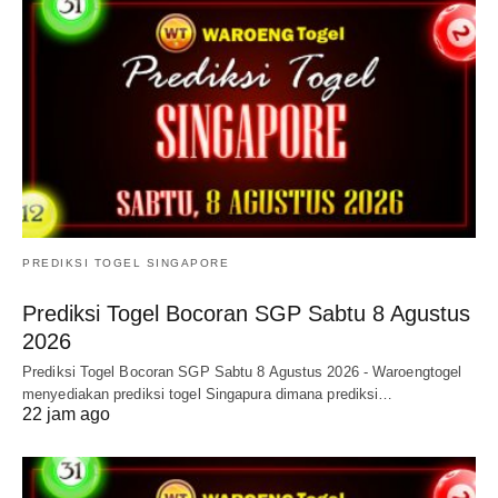
PREDIKSI TOGEL SINGAPORE
Prediksi Togel Bocoran SGP Sabtu 8 Agustus
2026
Prediksi Togel Bocoran SGP Sabtu 8 Agustus 2026 - Waroengtogel
menyediakan prediksi togel Singapura dimana prediksi…
22 jam ago