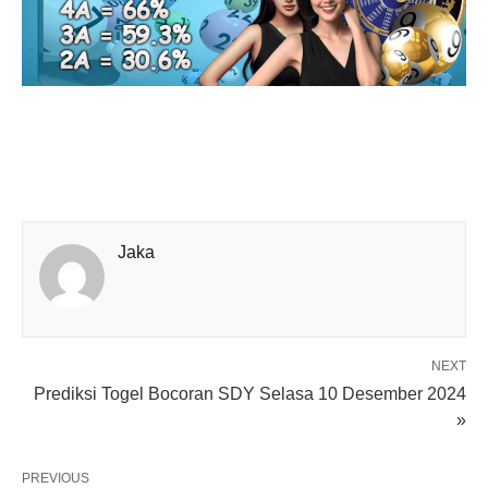
Jaka
NEXT
Prediksi Togel Bocoran SDY Selasa 10 Desember 2024
»
PREVIOUS