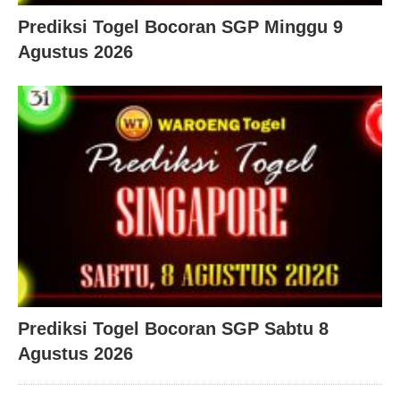
Prediksi Togel Bocoran SGP Minggu 9
Agustus 2026
Prediksi Togel Bocoran SGP Sabtu 8
Agustus 2026