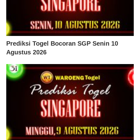
Prediksi Togel Bocoran SGP Senin 10
Agustus 2026