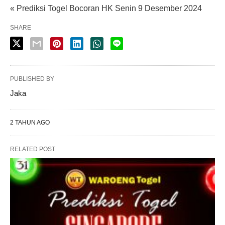
« Prediksi Togel Bocoran HK Senin 9 Desember 2024
SHARE
PUBLISHED BY
Jaka
2 TAHUN AGO
RELATED POST