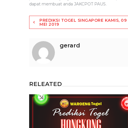
dapat membuat anda JAKCPOT PAUS.
Navigasi
PREDIKSI TOGEL SINGAPORE KAMIS, 09
MEI 2019
pos
gerard
RELEATED