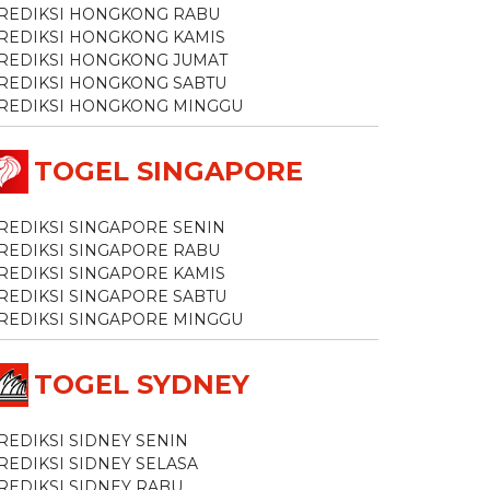
REDIKSI HONGKONG RABU
REDIKSI HONGKONG KAMIS
REDIKSI HONGKONG JUMAT
REDIKSI HONGKONG SABTU
REDIKSI HONGKONG MINGGU
TOGEL SINGAPORE
REDIKSI SINGAPORE SENIN
REDIKSI SINGAPORE RABU
REDIKSI SINGAPORE KAMIS
REDIKSI SINGAPORE SABTU
REDIKSI SINGAPORE MINGGU
TOGEL SYDNEY
REDIKSI SIDNEY SENIN
REDIKSI SIDNEY SELASA
REDIKSI SIDNEY RABU