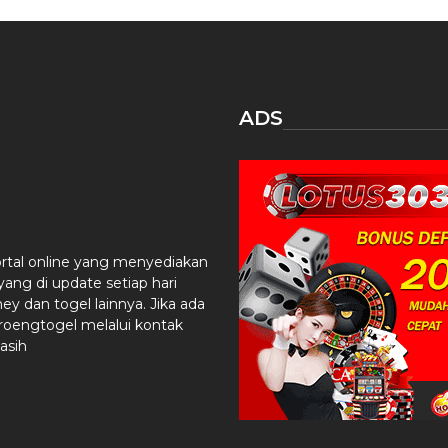
ADS
rtal online yang menyediakan
yang di update setiap hari
ey dan togel lainnya. Jika ada
roengtogel melalui kontak
asih