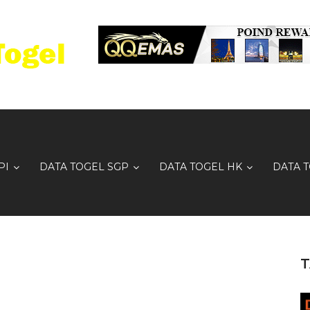
PI
DATA TOGEL SGP
DATA TOGEL HK
DATA 
T