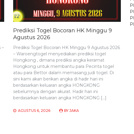
P
P
P
P
Prediksi Togel Bocoran HK Minggu 9
Agustus 2026
 –
Prediksi Togel Bocoran HK Minggu 9 Agustus 2026
– Waroengtogel menyediakan prediksi togel
Hongkong , dimana prediksi angka keramat
Hongkong untuk membantu para Pecinta togel
atau para Bettor dalam memasang judi togel. Di
sini kami akan berikan angka di hadir hari ini
berdasarkan keluaran angka HONGKONG
sebelumnya dengan akurat. Hadir hari ini
berdasarkan keluaran angka HONGKONG […]
AGUSTUS 6, 2026
BY
JAKA