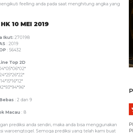
ngikuti feelling anda pada saat menghitung angka yang
HK 10 MEI 2019
 Ikut:
270198
AS
: 2019
OP
: 56432
Line Top 2D
04*05*06*02*
24*25*26*22*
*14*15*16*12*
92*93*94*96*
P
 Bebas
: 2 dan 9
ok Macau
: 8
P
gan prediksi anda sendiri, maka anda bisa menggunakan
P
diksi waroengtogel. Semoga prediksi yang telah kami buat