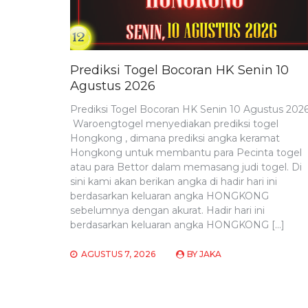
Prediksi Togel Bocoran HK Senin 10
Agustus 2026
Prediksi Togel Bocoran HK Senin 10 Agustus 2026
Waroengtogel menyediakan prediksi togel
Hongkong , dimana prediksi angka keramat
Hongkong untuk membantu para Pecinta togel
atau para Bettor dalam memasang judi togel. Di
sini kami akan berikan angka di hadir hari ini
berdasarkan keluaran angka HONGKONG
sebelumnya dengan akurat. Hadir hari ini
berdasarkan keluaran angka HONGKONG […]
AGUSTUS 7, 2026
BY
JAKA