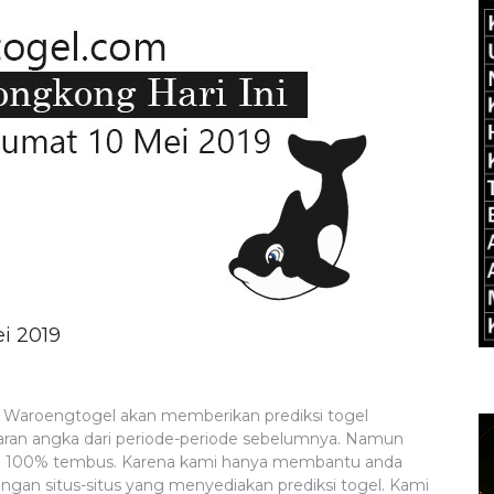
i 2019
 Waroengtogel akan memberikan prediksi togel
aran angka dari periode-periode sebelumnya. Namun
amin 100% tembus. Karena kami hanya membantu anda
an situs-situs yang menyediakan prediksi togel. Kami