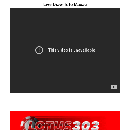
Live Draw Toto Macau