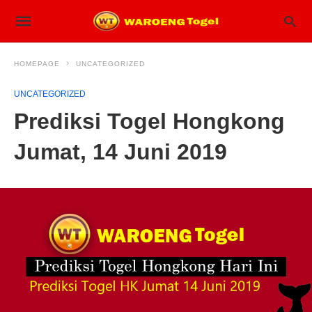
HOMEPAGE
UNCATEGORIZED
UNCATEGORIZED
Prediksi Togel Hongkong
Jumat, 14 Juni 2019