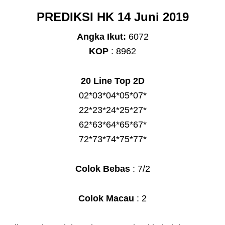
PREDIKSI HK 14 Juni 2019
Angka Ikut:
6072
KOP
: 8962
20 Line Top 2D
02*03*04*05*07*
22*23*24*25*27*
62*63*64*65*67*
72*73*74*75*77*
Colok Bebas
: 7/2
Colok Macau
: 2