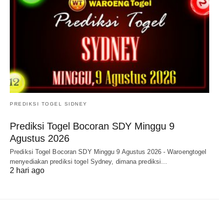
PREDIKSI TOGEL SIDNEY
Prediksi Togel Bocoran SDY Minggu 9
Agustus 2026
Prediksi Togel Bocoran SDY Minggu 9 Agustus 2026 - Waroengtogel
menyediakan prediksi togel Sydney, dimana prediksi…
2 hari ago