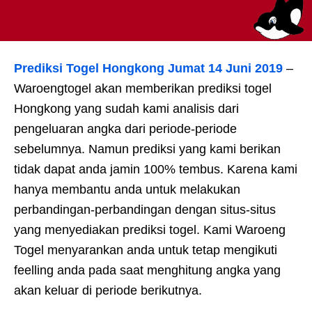
Prediksi Togel Hongkong Jumat 14 Juni 2019
–
Waroengtogel akan memberikan prediksi togel
Hongkong yang sudah kami analisis dari
pengeluaran angka dari periode-periode
sebelumnya. Namun prediksi yang kami berikan
tidak dapat anda jamin 100% tembus. Karena kami
hanya membantu anda untuk melakukan
perbandingan-perbandingan dengan situs-situs
yang menyediakan prediksi togel. Kami Waroeng
Togel menyarankan anda untuk tetap mengikuti
feelling anda pada saat menghitung angka yang
akan keluar di periode berikutnya.