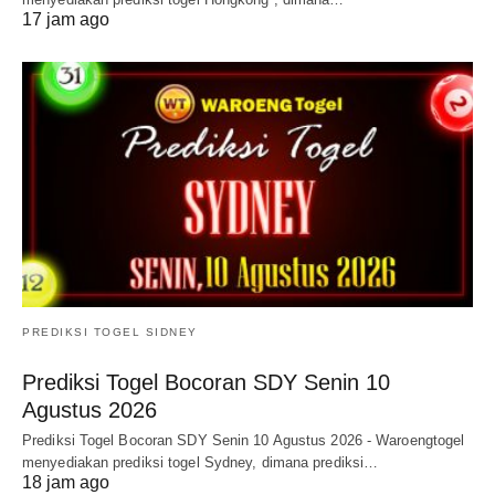
17 jam ago
PREDIKSI TOGEL SIDNEY
Prediksi Togel Bocoran SDY Senin 10
Agustus 2026
Prediksi Togel Bocoran SDY Senin 10 Agustus 2026 - Waroengtogel
menyediakan prediksi togel Sydney, dimana prediksi…
18 jam ago