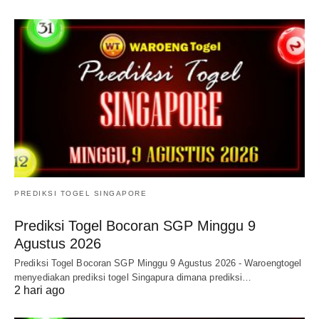
PREDIKSI TOGEL SINGAPORE
Prediksi Togel Bocoran SGP Minggu 9
Agustus 2026
Prediksi Togel Bocoran SGP Minggu 9 Agustus 2026 - Waroengtogel
menyediakan prediksi togel Singapura dimana prediksi…
2 hari ago