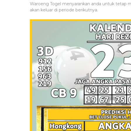
Waroeng Togel menyarankan anda untuk tetap me
akan keluar di periode berikutnya.