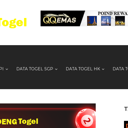
PI
DATA TOGEL SGP
DATA TOGEL HK
DATA 
T