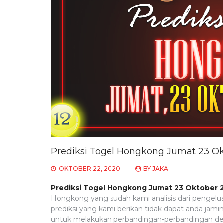
Prediksi Togel Hongkong Jumat 23 O
OKTOBER 22, 2020
BY
JAKA
Prediksi Togel Hongkong Jumat 23 Oktober 
Hongkong yang sudah kami analisis dari pengelu
prediksi yang kami berikan tidak dapat anda j
untuk melakukan perbandingan-perbandingan deng