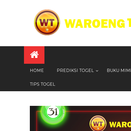
Skip
to
content
HOME
PREDIKSI TOGEL
BUKU MIM
TIPS TOGEL