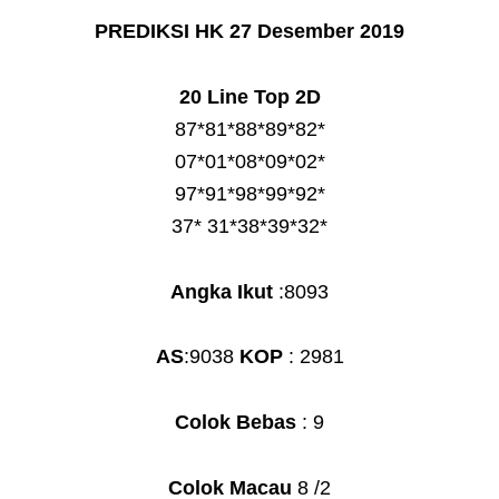
PREDIKSI HK 27 Desember 2019
20 Line Top 2D
87*81*88*89*82*
07*01*08*09*02*
97*91*98*99*92*
37* 31*38*39*32*
Angka Ikut
:8093
AS
:9038
KOP
: 2981
Colok Bebas
: 9
Colok Macau
8 /2