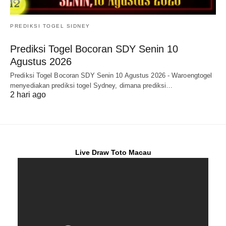
PREDIKSI TOGEL SIDNEY
Prediksi Togel Bocoran SDY Senin 10
Agustus 2026
Prediksi Togel Bocoran SDY Senin 10 Agustus 2026 - Waroengtogel
menyediakan prediksi togel Sydney, dimana prediksi…
2 hari ago
Live Draw Toto Macau