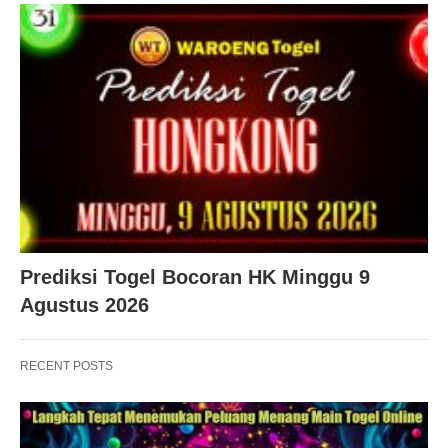
Prediksi Togel Bocoran HK Minggu 9
Agustus 2026
RECENT POSTS