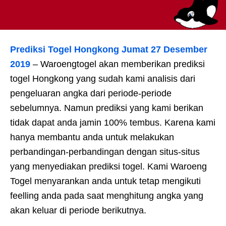
Prediksi Togel Hongkong Jumat 27 Desember
2019
– Waroengtogel akan memberikan prediksi
togel Hongkong yang sudah kami analisis dari
pengeluaran angka dari periode-periode
sebelumnya. Namun prediksi yang kami berikan
tidak dapat anda jamin 100% tembus. Karena kami
hanya membantu anda untuk melakukan
perbandingan-perbandingan dengan situs-situs
yang menyediakan prediksi togel. Kami Waroeng
Togel menyarankan anda untuk tetap mengikuti
feelling anda pada saat menghitung angka yang
akan keluar di periode berikutnya.