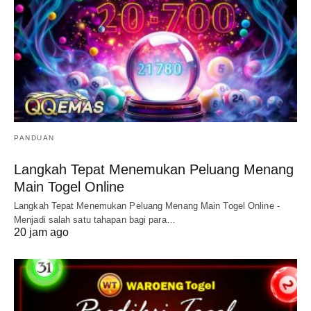
PANDUAN
Langkah Tepat Menemukan Peluang Menang
Main Togel Online
Langkah Tepat Menemukan Peluang Menang Main Togel Online -
Menjadi salah satu tahapan bagi para…
20 jam ago