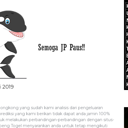
 2019
ngkong yang sudah kami analisis dari pengeluaran
rediksi yang kami berikan tidak dapat anda jamin 100%
k melakukan perbandingan-perbandingan dengan situs-
roeng Togel menyarankan anda untuk tetap mengikuti