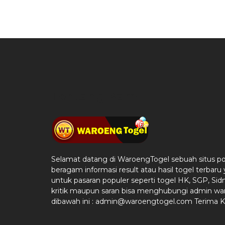
Tentang Kami
Selamat datang di WaroengTogel sebuah situs po
beragam informasi result atau hasil togel terbaru 
untuk pasaran populer seperti togel HK, SGP, Sidn
kritik maupun saran bisa menghubungi admin wa
dibawah ini :
admin@waroengtogel.com
Terima K