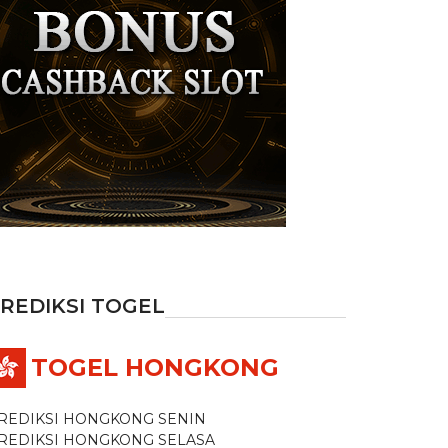
REDIKSI TOGEL
TOGEL HONGKONG
REDIKSI HONGKONG SENIN
REDIKSI HONGKONG SELASA