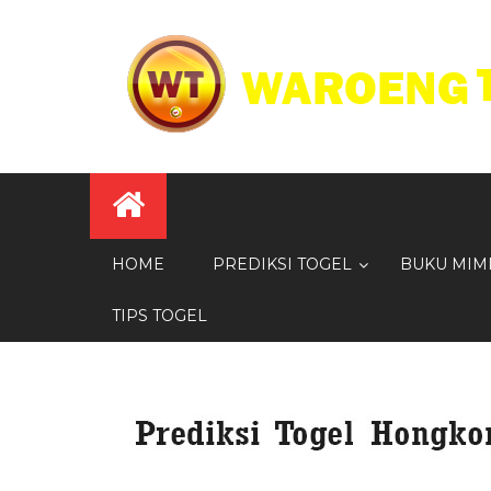
Skip
to
content
HOME
PREDIKSI TOGEL
BUKU MIM
TIPS TOGEL