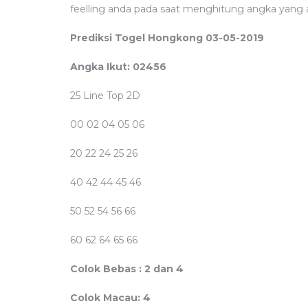
feelling anda pada saat menghitung angka yang ak
Prediksi Togel Hongkong 03-05-2019
Angka Ikut: 02456
25 Line Top 2D
00 02 04 05 06
20 22 24 25 26
40 42 44 45 46
50 52 54 56 66
60 62 64 65 66
Colok Bebas : 2 dan 4
Colok Macau: 4