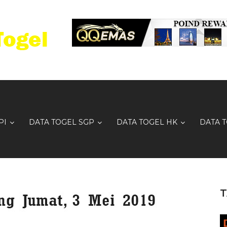
PI
DATA TOGEL SGP
DATA TOGEL HK
DATA 
T