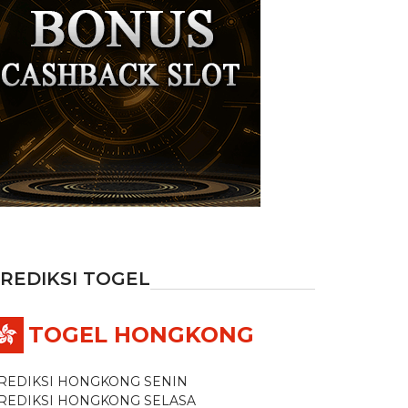
REDIKSI TOGEL
TOGEL HONGKONG
REDIKSI HONGKONG SENIN
REDIKSI HONGKONG SELASA