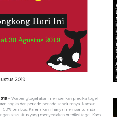
ustus 2019
2019
– Waroengtogel akan memberikan prediksi togel
aran angka dari periode-periode sebelumnya. Namun
amin 100% tembus. Karena kami hanya membantu anda
an situs-situs yang menyediakan prediksi togel. Kami