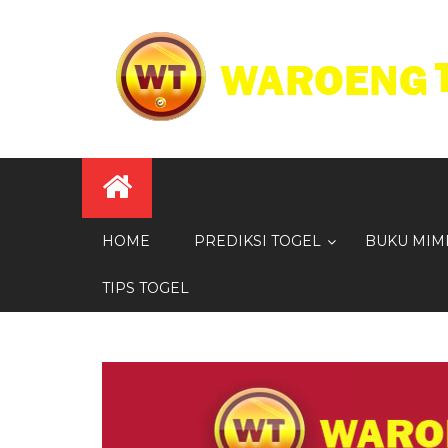
Skip
to
content
HOME
PREDIKSI TOGEL
BUKU MIM
TIPS TOGEL