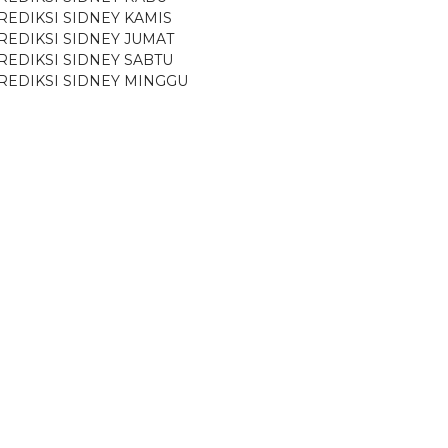
REDIKSI SIDNEY KAMIS
REDIKSI SIDNEY JUMAT
REDIKSI SIDNEY SABTU
REDIKSI SIDNEY MINGGU