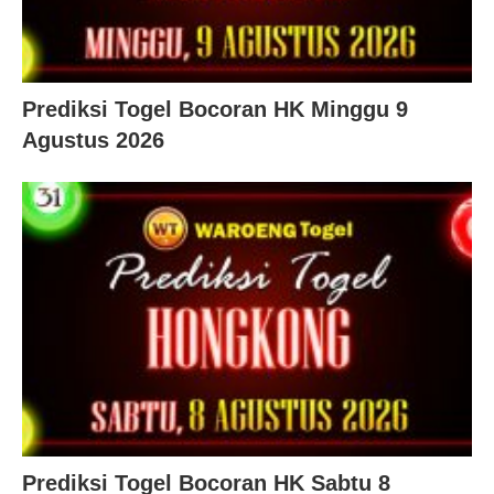
Prediksi Togel Bocoran HK Minggu 9
Agustus 2026
Prediksi Togel Bocoran HK Sabtu 8