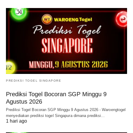
PREDIKSI TOGEL SINGAPORE
Prediksi Togel Bocoran SGP Minggu 9
Agustus 2026
Prediksi Togel Bocoran SGP Minggu 9 Agustus 2026 - Waroengtogel
menyediakan prediksi togel Singapura dimana prediksi…
1 hari ago