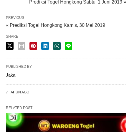
Prediksi Togel Hongkong Sabtu, 1 Juni 2019 »
PREVIOUS
« Prediksi Togel Hongkong Kamis, 30 Mei 2019
SHARE
PUBLISHED BY
Jaka
7 TAHUN AGO
RELATED POST