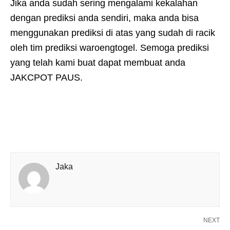
Jika anda sudah sering mengalami kekalahan
dengan prediksi anda sendiri, maka anda bisa
menggunakan prediksi di atas yang sudah di racik
oleh tim prediksi waroengtogel. Semoga prediksi
yang telah kami buat dapat membuat anda
JAKCPOT PAUS.
Jaka
NEXT