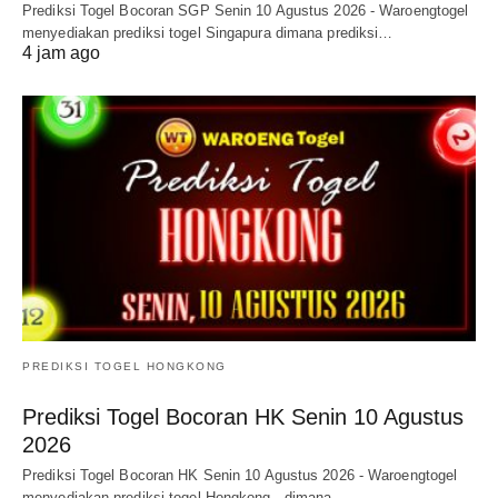
Prediksi Togel Bocoran SGP Senin 10 Agustus 2026 - Waroengtogel
menyediakan prediksi togel Singapura dimana prediksi…
4 jam ago
PREDIKSI TOGEL HONGKONG
Prediksi Togel Bocoran HK Senin 10 Agustus
2026
Prediksi Togel Bocoran HK Senin 10 Agustus 2026 - Waroengtogel
menyediakan prediksi togel Hongkong , dimana…