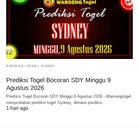
PREDIKSI TOGEL SIDNEY
Prediksi Togel Bocoran SDY Minggu 9
Agustus 2026
Prediksi Togel Bocoran SDY Minggu 9 Agustus 2026 - Waroengtogel
menyediakan prediksi togel Sydney, dimana prediksi…
1 hari ago