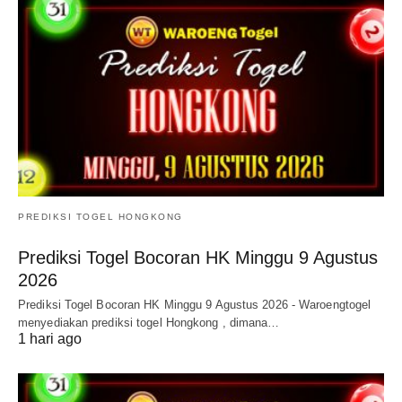
PREDIKSI TOGEL HONGKONG
Prediksi Togel Bocoran HK Minggu 9 Agustus
2026
Prediksi Togel Bocoran HK Minggu 9 Agustus 2026 - Waroengtogel
menyediakan prediksi togel Hongkong , dimana…
1 hari ago