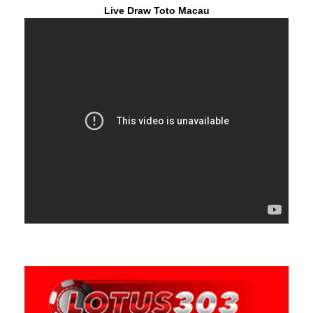
Live Draw Toto Macau