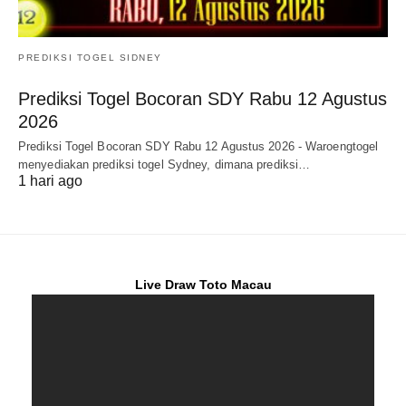
PREDIKSI TOGEL SIDNEY
Prediksi Togel Bocoran SDY Rabu 12 Agustus
2026
Prediksi Togel Bocoran SDY Rabu 12 Agustus 2026 - Waroengtogel
menyediakan prediksi togel Sydney, dimana prediksi…
1 hari ago
Live Draw Toto Macau