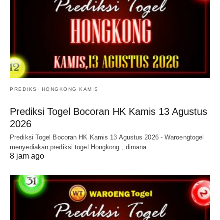
PREDIKSI HONGKONG KAMIS
Prediksi Togel Bocoran HK Kamis 13 Agustus
2026
Prediksi Togel Bocoran HK Kamis 13 Agustus 2026 - Waroengtogel
menyediakan prediksi togel Hongkong , dimana…
8 jam ago