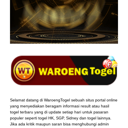
Selamat datang di WaroengTogel sebuah situs portal online
yang menyediakan beragam informasi result atau hasil
togel terbaru yang di update setiap hari untuk pasaran
populer seperti togel HK, SGP, Sidney dan togel lainnya.
Jika ada kritik maupun saran bisa menghubungi admin