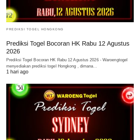
PREDIKSI TOGEL HONGKONG
Prediksi Togel Bocoran HK Rabu 12 Agustus
2026
Prediksi Togel Bocoran HK Rabu 12 Agustus 2026 - Waroengtogel
menyediakan prediksi togel Hongkong , dimana…
1 hari ago