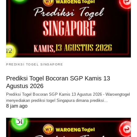
PREDIKSI TOGEL SINGAPORE
Prediksi Togel Bocoran SGP Kamis 13
Agustus 2026
Prediksi Togel Bocoran SGP Kamis 13 Agustus 2026 - Waroengtogel
menyediakan prediksi togel Singapura dimana prediksi…
8 jam ago