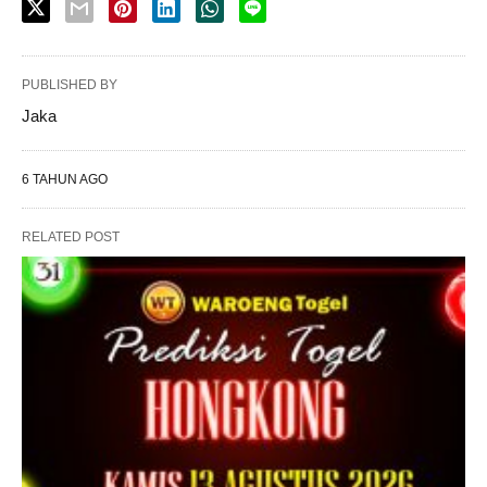
PUBLISHED BY
Jaka
6 TAHUN AGO
RELATED POST