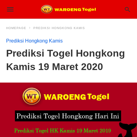
HOMEPAGE
PREDIKSI HONGKONG KAMIS
Prediksi Hongkong Kamis
Prediksi Togel Hongkong
Kamis 19 Maret 2020