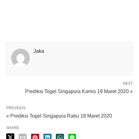
Jaka
NEXT
Prediksi Togel Singapura Kamis 19 Maret 2020 »
PREVIOUS
« Prediksi Togel Singapura Rabu 18 Maret 2020
SHARE