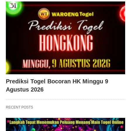
Prediksi Togel Bocoran HK Minggu 9
Agustus 2026
RECENT POSTS