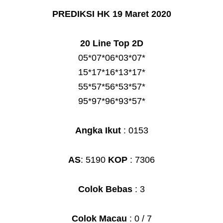
PREDIKSI HK 19 Maret 2020
20 Line Top 2D
05*07*06*03*07*
15*17*16*13*17*
55*57*56*53*57*
95*97*96*93*57*
Angka Ikut
: 0153
AS
: 5190
KOP
: 7306
Colok Bebas
: 3
Colok Macau
: 0 / 7