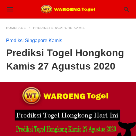
HOMEPAGE
PREDIKSI SINGAPORE KAMIS
Prediksi Singapore Kamis
Prediksi Togel Hongkong
Kamis 27 Agustus 2020