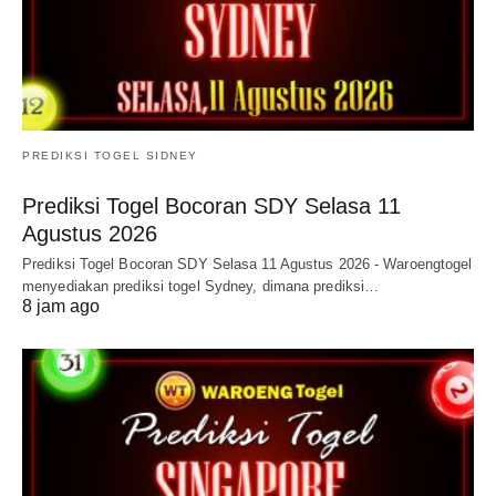
PREDIKSI TOGEL SIDNEY
Prediksi Togel Bocoran SDY Selasa 11
Agustus 2026
Prediksi Togel Bocoran SDY Selasa 11 Agustus 2026 - Waroengtogel
menyediakan prediksi togel Sydney, dimana prediksi…
8 jam ago