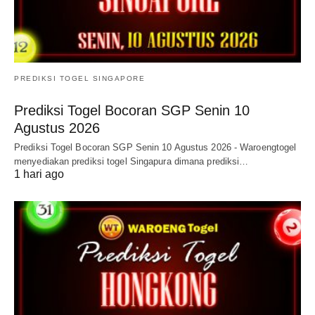
PREDIKSI TOGEL SINGAPORE
Prediksi Togel Bocoran SGP Senin 10
Agustus 2026
Prediksi Togel Bocoran SGP Senin 10 Agustus 2026 - Waroengtogel
menyediakan prediksi togel Singapura dimana prediksi…
1 hari ago