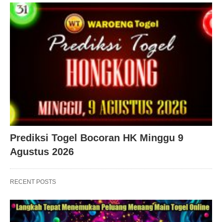
Prediksi Togel Bocoran HK Minggu 9
Agustus 2026
RECENT POSTS