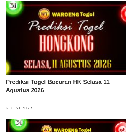
Prediksi Togel Bocoran HK Selasa 11
Agustus 2026
RECENT POSTS