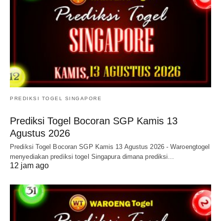
PREDIKSI TOGEL SINGAPORE
Prediksi Togel Bocoran SGP Kamis 13
Agustus 2026
Prediksi Togel Bocoran SGP Kamis 13 Agustus 2026 - Waroengtogel
menyediakan prediksi togel Singapura dimana prediksi…
12 jam ago