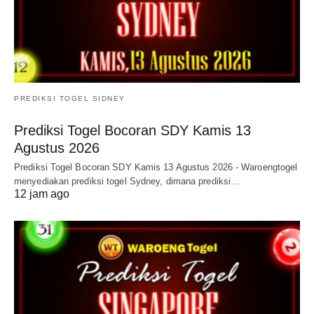
PREDIKSI TOGEL SIDNEY
Prediksi Togel Bocoran SDY Kamis 13
Agustus 2026
Prediksi Togel Bocoran SDY Kamis 13 Agustus 2026 - Waroengtogel
menyediakan prediksi togel Sydney, dimana prediksi…
12 jam ago