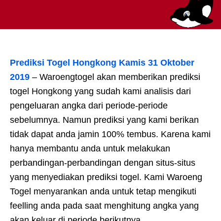
Prediksi Togel Hongkong Kamis 31 Oktober
2019
– Waroengtogel akan memberikan prediksi
togel Hongkong yang sudah kami analisis dari
pengeluaran angka dari periode-periode
sebelumnya. Namun prediksi yang kami berikan
tidak dapat anda jamin 100% tembus. Karena kami
hanya membantu anda untuk melakukan
perbandingan-perbandingan dengan situs-situs
yang menyediakan prediksi togel. Kami Waroeng
Togel menyarankan anda untuk tetap mengikuti
feelling anda pada saat menghitung angka yang
akan keluar di periode berikutnya.