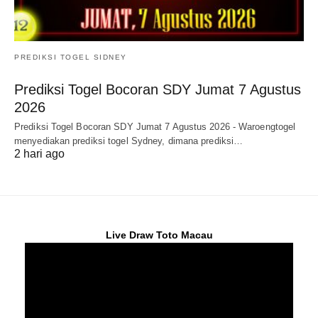
PREDIKSI TOGEL SIDNEY
Prediksi Togel Bocoran SDY Jumat 7 Agustus
2026
Prediksi Togel Bocoran SDY Jumat 7 Agustus 2026 - Waroengtogel
menyediakan prediksi togel Sydney, dimana prediksi…
2 hari ago
Live Draw Toto Macau