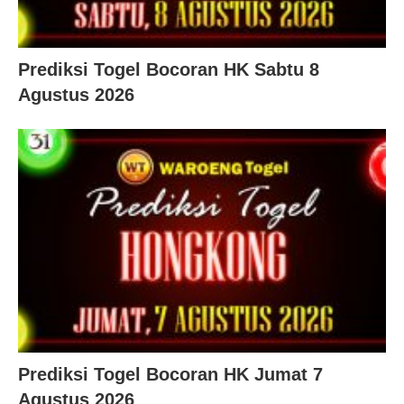
Prediksi Togel Bocoran HK Sabtu 8
Agustus 2026
Prediksi Togel Bocoran HK Jumat 7
Agustus 2026