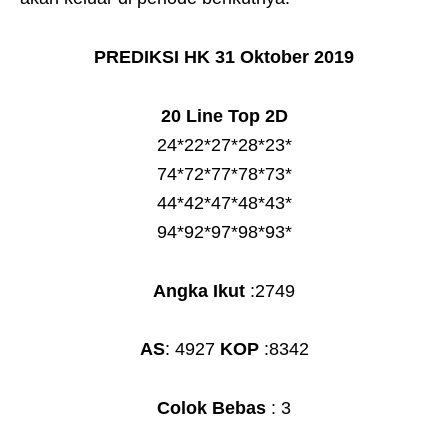
PREDIKSI HK 31 Oktober 2019
20 Line Top 2D
24*22*27*28*23*
74*72*77*78*73*
44*42*47*48*43*
94*92*97*98*93*
Angka Ikut
:2749
AS
: 4927
KOP
:8342
Colok Bebas
: 3