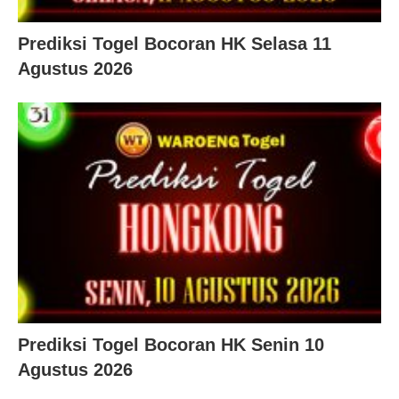
Prediksi Togel Bocoran HK Selasa 11
Agustus 2026
Prediksi Togel Bocoran HK Senin 10
Agustus 2026