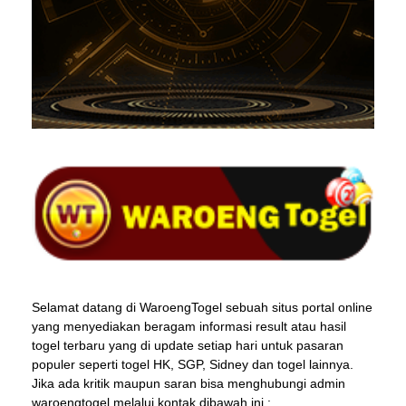
Selamat datang di WaroengTogel sebuah situs portal online
yang menyediakan beragam informasi result atau hasil
togel terbaru yang di update setiap hari untuk pasaran
populer seperti togel HK, SGP, Sidney dan togel lainnya.
Jika ada kritik maupun saran bisa menghubungi admin
waroengtogel melalui kontak dibawah ini :