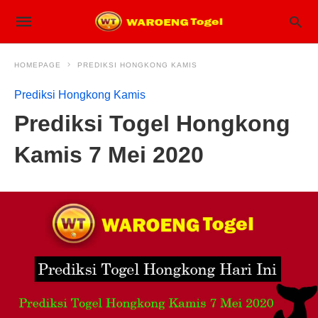
HOMEPAGE
PREDIKSI HONGKONG KAMIS
Prediksi Hongkong Kamis
Prediksi Togel Hongkong
Kamis 7 Mei 2020