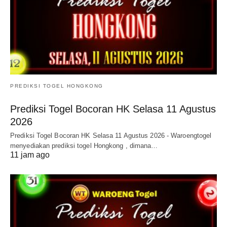
PREDIKSI TOGEL HONGKONG
Prediksi Togel Bocoran HK Selasa 11 Agustus
2026
Prediksi Togel Bocoran HK Selasa 11 Agustus 2026 - Waroengtogel
menyediakan prediksi togel Hongkong , dimana…
11 jam ago