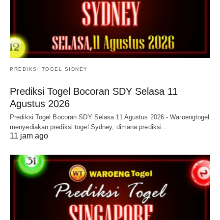
PREDIKSI TOGEL SIDNEY
Prediksi Togel Bocoran SDY Selasa 11
Agustus 2026
Prediksi Togel Bocoran SDY Selasa 11 Agustus 2026 - Waroengtogel
menyediakan prediksi togel Sydney, dimana prediksi…
11 jam ago