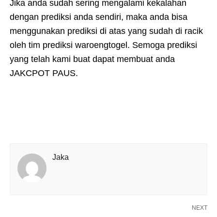
Jika anda sudah sering mengalami kekalahan
dengan prediksi anda sendiri, maka anda bisa
menggunakan prediksi di atas yang sudah di racik
oleh tim prediksi waroengtogel. Semoga prediksi
yang telah kami buat dapat membuat anda
JAKCPOT PAUS.
Jaka
NEXT