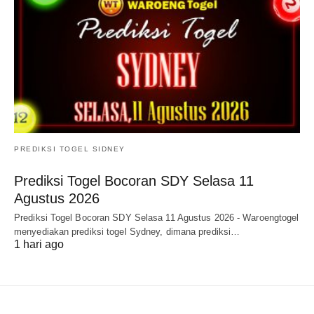
PREDIKSI TOGEL SIDNEY
Prediksi Togel Bocoran SDY Selasa 11
Agustus 2026
Prediksi Togel Bocoran SDY Selasa 11 Agustus 2026 - Waroengtogel
menyediakan prediksi togel Sydney, dimana prediksi…
1 hari ago