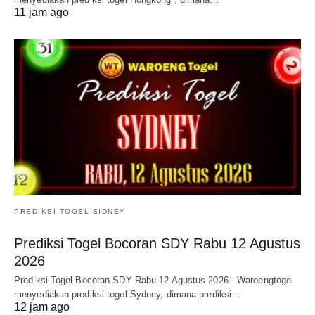
11 jam ago
PREDIKSI TOGEL SIDNEY
Prediksi Togel Bocoran SDY Rabu 12 Agustus
2026
Prediksi Togel Bocoran SDY Rabu 12 Agustus 2026 - Waroengtogel
menyediakan prediksi togel Sydney, dimana prediksi…
12 jam ago