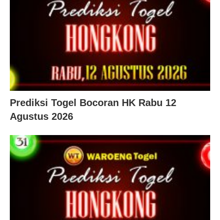
Prediksi Togel Bocoran HK Rabu 12
Agustus 2026