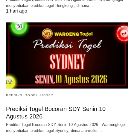
menyediakan prediksi togel Hongkong , dimana…
1 hari ago
PREDIKSI TOGEL SIDNEY
Prediksi Togel Bocoran SDY Senin 10
Agustus 2026
Prediksi Togel Bocoran SDY Senin 10 Agustus 2026 - Waroengtogel
menyediakan prediksi togel Sydney, dimana prediksi…