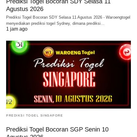
Prediksi Togel Bocoran SDY Selasa 11
Agustus 2026
Prediksi Togel Bocoran SDY Selasa 11 Agustus 2026 - Waroengtogel
menyediakan prediksi togel Sydney, dimana prediksi…
1 jam ago
PREDIKSI TOGEL SINGAPORE
Prediksi Togel Bocoran SGP Senin 10