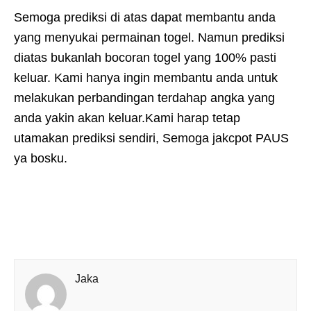
Semoga prediksi di atas dapat membantu anda
yang menyukai permainan togel. Namun prediksi
diatas bukanlah bocoran togel yang 100% pasti
keluar. Kami hanya ingin membantu anda untuk
melakukan perbandingan terdahap angka yang
anda yakin akan keluar.Kami harap tetap
utamakan prediksi sendiri, Semoga jakcpot PAUS
ya bosku.
Jaka