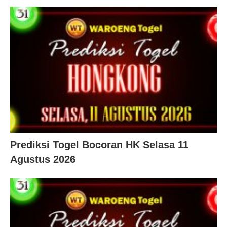
Prediksi Togel Bocoran HK Selasa 11
Agustus 2026