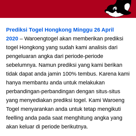
Prediksi Togel Hongkong Minggu 26 April
2020
– Waroengtogel akan memberikan prediksi
togel Hongkong yang sudah kami analisis dari
pengeluaran angka dari periode-periode
sebelumnya. Namun prediksi yang kami berikan
tidak dapat anda jamin 100% tembus. Karena kami
hanya membantu anda untuk melakukan
perbandingan-perbandingan dengan situs-situs
yang menyediakan prediksi togel. Kami Waroeng
Togel menyarankan anda untuk tetap mengikuti
feelling anda pada saat menghitung angka yang
akan keluar di periode berikutnya.