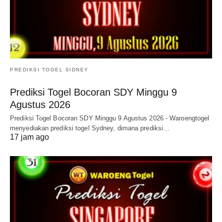
PREDIKSI TOGEL SIDNEY
Prediksi Togel Bocoran SDY Minggu 9
Agustus 2026
Prediksi Togel Bocoran SDY Minggu 9 Agustus 2026 - Waroengtogel
menyediakan prediksi togel Sydney, dimana prediksi…
17 jam ago