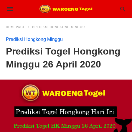
HOMEPAGE
PREDIKSI HONGKONG MINGGU
Prediksi Hongkong Minggu
Prediksi Togel Hongkong
Minggu 26 April 2020