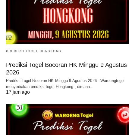
PREDIKSI TOGEL HONGKONG
Prediksi Togel Bocoran HK Minggu 9 Agustus
2026
Prediksi Togel Bocoran HK Minggu 9 Agustus 2026 - Waroengtogel
menyediakan prediksi togel Hongkong , dimana…
17 jam ago