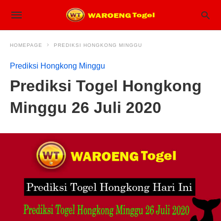
HOMEPAGE
PREDIKSI HONGKONG MINGGU
Prediksi Hongkong Minggu
Prediksi Togel Hongkong
Minggu 26 Juli 2020