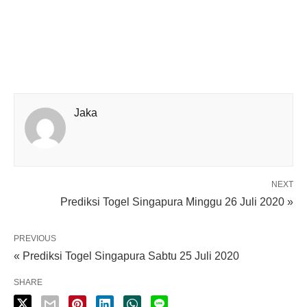
Jaka
NEXT
Prediksi Togel Singapura Minggu 26 Juli 2020 »
PREVIOUS
« Prediksi Togel Singapura Sabtu 25 Juli 2020
SHARE