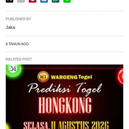
PUBLISHED BY
Jaka
6 TAHUN AGO
RELATED POST