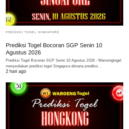
PREDIKSI TOGEL SINGAPORE
Prediksi Togel Bocoran SGP Senin 10
Agustus 2026
Prediksi Togel Bocoran SGP Senin 10 Agustus 2026 - Waroengtogel
menyediakan prediksi togel Singapura dimana prediksi…
2 hari ago