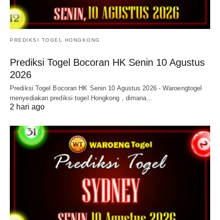
PREDIKSI TOGEL HONGKONG
Prediksi Togel Bocoran HK Senin 10 Agustus
2026
Prediksi Togel Bocoran HK Senin 10 Agustus 2026 - Waroengtogel
menyediakan prediksi togel Hongkong , dimana…
2 hari ago