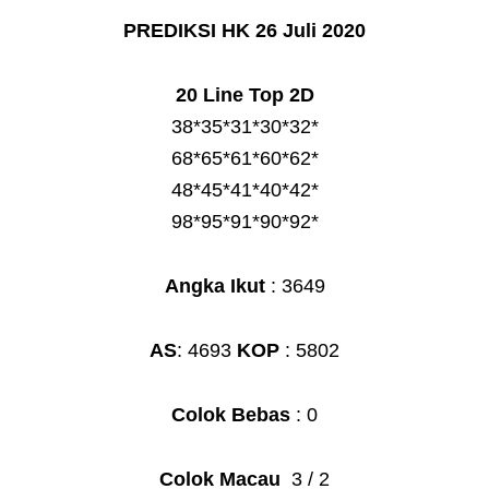
PREDIKSI HK 26 Juli 2020
20 Line Top 2D
38*35*31*30*32*
68*65*61*60*62*
48*45*41*40*42*
98*95*91*90*92*
Angka Ikut
: 3649
AS
: 4693
KOP
: 5802
Colok Bebas
: 0
Colok Macau
3 / 2