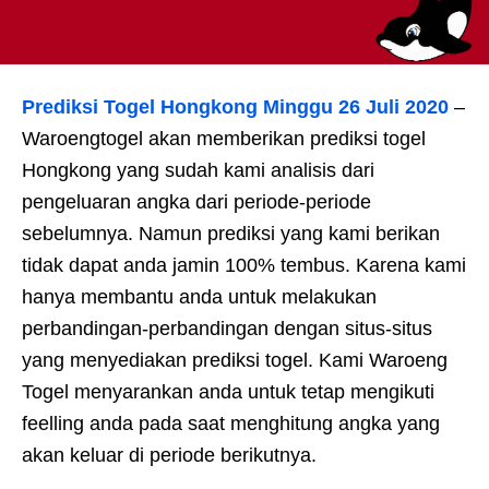
Prediksi Togel Hongkong Minggu 26 Juli 2020
–
Waroengtogel akan memberikan prediksi togel
Hongkong yang sudah kami analisis dari
pengeluaran angka dari periode-periode
sebelumnya. Namun prediksi yang kami berikan
tidak dapat anda jamin 100% tembus. Karena kami
hanya membantu anda untuk melakukan
perbandingan-perbandingan dengan situs-situs
yang menyediakan prediksi togel. Kami Waroeng
Togel menyarankan anda untuk tetap mengikuti
feelling anda pada saat menghitung angka yang
akan keluar di periode berikutnya.