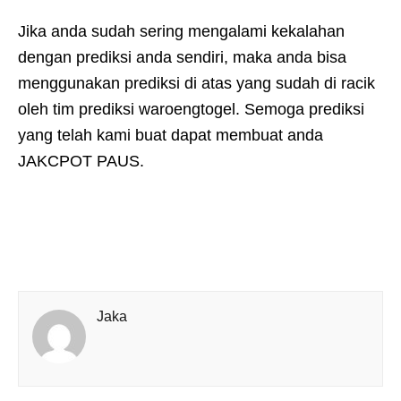
Jika anda sudah sering mengalami kekalahan
dengan prediksi anda sendiri, maka anda bisa
menggunakan prediksi di atas yang sudah di racik
oleh tim prediksi waroengtogel. Semoga prediksi
yang telah kami buat dapat membuat anda
JAKCPOT PAUS.
Jaka