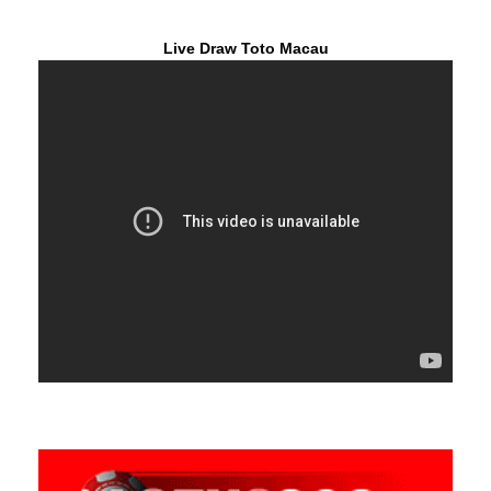
Live Draw Toto Macau