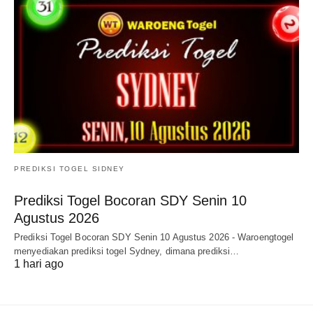
PREDIKSI TOGEL SIDNEY
Prediksi Togel Bocoran SDY Senin 10
Agustus 2026
Prediksi Togel Bocoran SDY Senin 10 Agustus 2026 - Waroengtogel
menyediakan prediksi togel Sydney, dimana prediksi…
1 hari ago