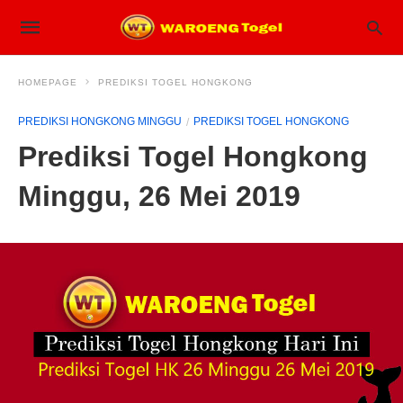
HOMEPAGE
PREDIKSI TOGEL HONGKONG
PREDIKSI HONGKONG MINGGU
PREDIKSI TOGEL HONGKONG
Prediksi Togel Hongkong
Minggu, 26 Mei 2019