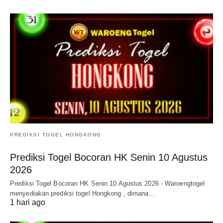
PREDIKSI TOGEL HONGKONG
Prediksi Togel Bocoran HK Senin 10 Agustus
2026
Prediksi Togel Bocoran HK Senin 10 Agustus 2026 - Waroengtogel
menyediakan prediksi togel Hongkong , dimana…
1 hari ago