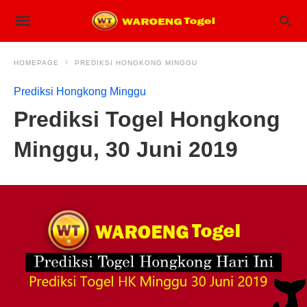
HOMEPAGE
PREDIKSI HONGKONG MINGGU
Prediksi Hongkong Minggu
Prediksi Togel Hongkong
Minggu, 30 Juni 2019