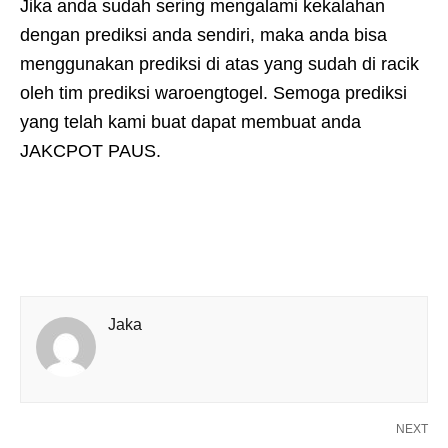
Jika anda sudah sering mengalami kekalahan
dengan prediksi anda sendiri, maka anda bisa
menggunakan prediksi di atas yang sudah di racik
oleh tim prediksi waroengtogel. Semoga prediksi
yang telah kami buat dapat membuat anda
JAKCPOT PAUS.
Jaka
NEXT