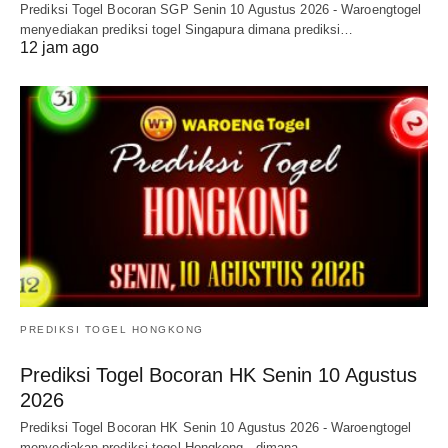
Prediksi Togel Bocoran SGP Senin 10 Agustus 2026 - Waroengtogel
menyediakan prediksi togel Singapura dimana prediksi…
12 jam ago
PREDIKSI TOGEL HONGKONG
Prediksi Togel Bocoran HK Senin 10 Agustus
2026
Prediksi Togel Bocoran HK Senin 10 Agustus 2026 - Waroengtogel
menyediakan prediksi togel Hongkong , dimana…