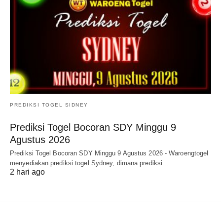
PREDIKSI TOGEL SIDNEY
Prediksi Togel Bocoran SDY Minggu 9
Agustus 2026
Prediksi Togel Bocoran SDY Minggu 9 Agustus 2026 - Waroengtogel
menyediakan prediksi togel Sydney, dimana prediksi…
2 hari ago