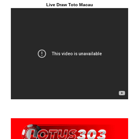
Live Draw Toto Macau