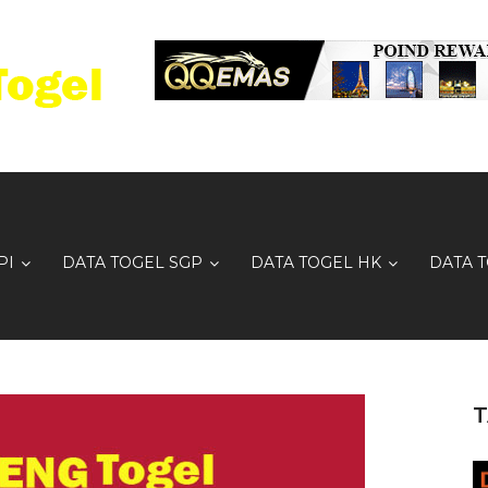
PI
DATA TOGEL SGP
DATA TOGEL HK
DATA 
T