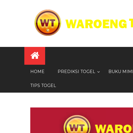
Skip
to
content
HOME
PREDIKSI TOGEL
BUKU MIM
TIPS TOGEL