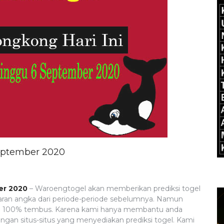
eptember 2020
er 2020
– Waroengtogel akan memberikan prediksi togel
aran angka dari periode-periode sebelumnya. Namun
amin 100% tembus. Karena kami hanya membantu anda
an situs-situs yang menyediakan prediksi togel. Kami