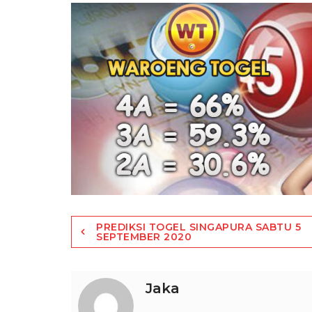
Navigasi
PREDIKSI TOGEL SINGAPURA SABTU 5
SEPTEMBER 2020
pos
Jaka