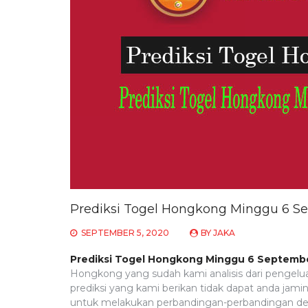
Prediksi Togel Hongkong Minggu 6 S
SEPTEMBER 5, 2020
BY
JAKA
Prediksi Togel Hongkong Minggu 6 Septemb
Hongkong yang sudah kami analisis dari pengelu
prediksi yang kami berikan tidak dapat anda j
untuk melakukan perbandingan-perbandingan deng