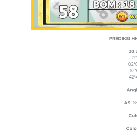
PREDIKSI H
20 
12*
82*
62*
42*
Angk
AS
: 
Col
Colo