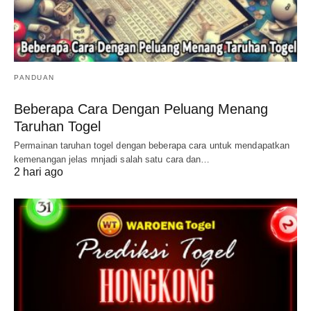
PANDUAN
Beberapa Cara Dengan Peluang Menang
Taruhan Togel
Permainan taruhan togel dengan beberapa cara untuk mendapatkan
kemenangan jelas mnjadi salah satu cara dan…
2 hari ago