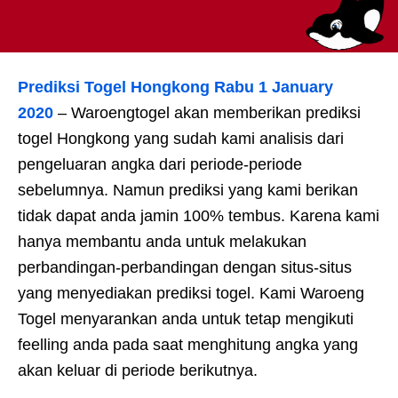
Prediksi Togel Hongkong Rabu 1 January
2020
– Waroengtogel akan memberikan prediksi
togel Hongkong yang sudah kami analisis dari
pengeluaran angka dari periode-periode
sebelumnya. Namun prediksi yang kami berikan
tidak dapat anda jamin 100% tembus. Karena kami
hanya membantu anda untuk melakukan
perbandingan-perbandingan dengan situs-situs
yang menyediakan prediksi togel. Kami Waroeng
Togel menyarankan anda untuk tetap mengikuti
feelling anda pada saat menghitung angka yang
akan keluar di periode berikutnya.