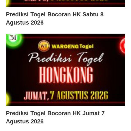
Prediksi Togel Bocoran HK Sabtu 8
Agustus 2026
Prediksi Togel Bocoran HK Jumat 7
Agustus 2026