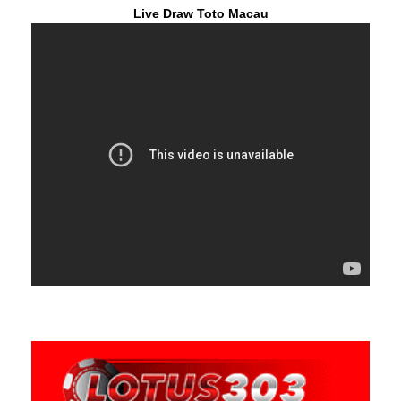
Live Draw Toto Macau