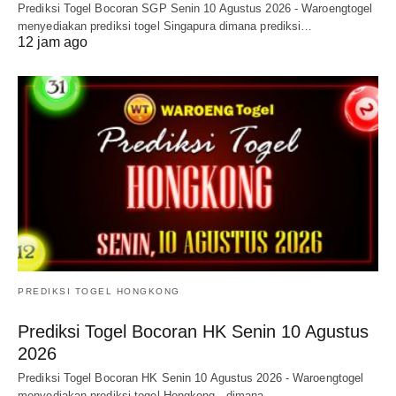
Prediksi Togel Bocoran SGP Senin 10 Agustus 2026 - Waroengtogel
menyediakan prediksi togel Singapura dimana prediksi…
12 jam ago
PREDIKSI TOGEL HONGKONG
Prediksi Togel Bocoran HK Senin 10 Agustus
2026
Prediksi Togel Bocoran HK Senin 10 Agustus 2026 - Waroengtogel
menyediakan prediksi togel Hongkong , dimana…