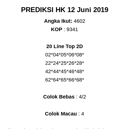
PREDIKSI HK 12 Juni 2019
Angka Ikut:
4602
KOP
: 9341
20 Line Top 2D
02*04*05*06*08*
22*24*25*26*28*
42*44*45*46*48*
62*64*65*66*68*
Colok Bebas
: 4/2
Colok Macau
: 4