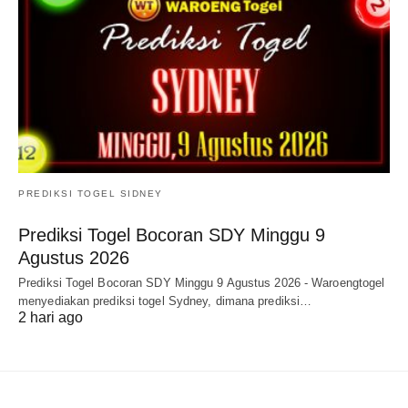
PREDIKSI TOGEL SIDNEY
Prediksi Togel Bocoran SDY Minggu 9
Agustus 2026
Prediksi Togel Bocoran SDY Minggu 9 Agustus 2026 - Waroengtogel
menyediakan prediksi togel Sydney, dimana prediksi…
2 hari ago