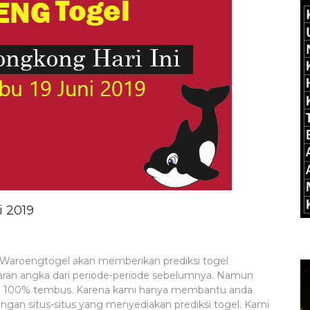
i 2019
Waroengtogel akan memberikan prediksi togel
aran angka dari periode-periode sebelumnya. Namun
amin 100% tembus. Karena kami hanya membantu anda
an situs-situs yang menyediakan prediksi togel. Kami