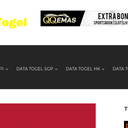
PI
DATA TOGEL SGP
DATA TOGEL HK
DATA 
T