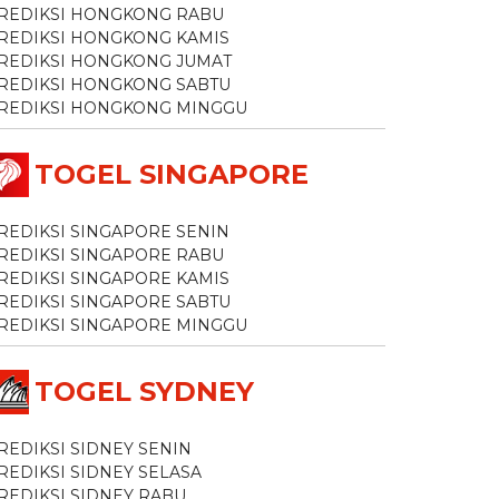
REDIKSI HONGKONG RABU
REDIKSI HONGKONG KAMIS
REDIKSI HONGKONG JUMAT
REDIKSI HONGKONG SABTU
REDIKSI HONGKONG MINGGU
TOGEL SINGAPORE
REDIKSI SINGAPORE SENIN
REDIKSI SINGAPORE RABU
REDIKSI SINGAPORE KAMIS
REDIKSI SINGAPORE SABTU
REDIKSI SINGAPORE MINGGU
TOGEL SYDNEY
REDIKSI SIDNEY SENIN
REDIKSI SIDNEY SELASA
REDIKSI SIDNEY RABU