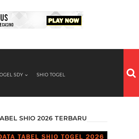
Cari
untuk:
TOGEL SDY
SHIO TOGEL
ABEL SHIO 2026 TERBARU