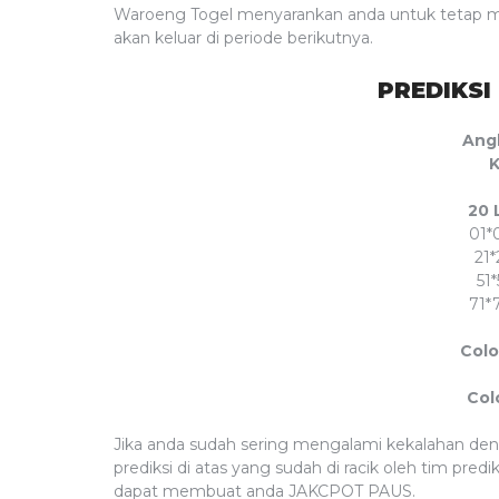
Waroeng Togel menyarankan anda untuk tetap me
akan keluar di periode berikutnya.
PREDIKSI 
Angk
20 
01*
21*
51*
71*
Colo
Col
Jika anda sudah sering mengalami kekalahan den
prediksi di atas yang sudah di racik oleh tim pre
dapat membuat anda JAKCPOT PAUS.