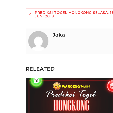
Navigasi
PREDIKSI TOGEL HONGKONG SELASA, 1
JUNI 2019
pos
Jaka
RELEATED