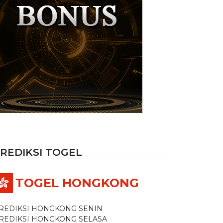
REDIKSI TOGEL
TOGEL HONGKONG
REDIKSI HONGKONG SENIN
REDIKSI HONGKONG SELASA