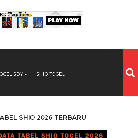
Cari
untuk:
TOGEL SDY
SHIO TOGEL
ABEL SHIO 2026 TERBARU