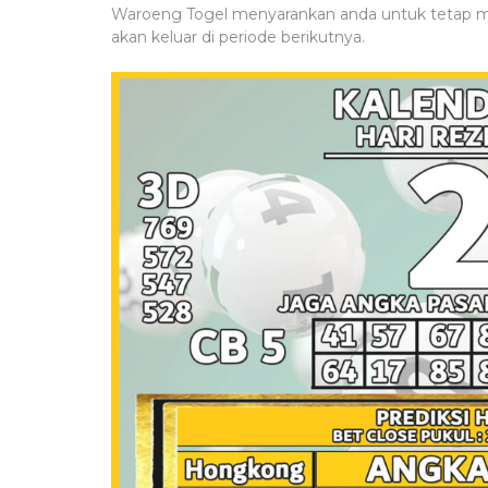
Waroeng Togel menyarankan anda untuk tetap me
akan keluar di periode berikutnya.