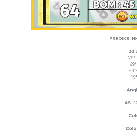
PREDIKSI H
20 
79*
69*
49*
19*
Angk
AS
: 
Col
Colo