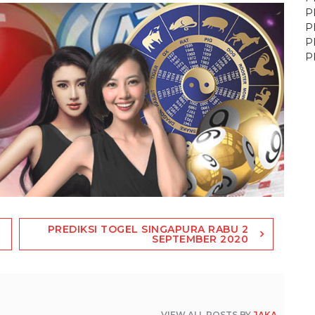
P
P
P
P
PREDIKSI TOGEL SINGAPURA RABU 2
SEPTEMBER 2020
VIEW ALL POSTS BY
JAKA