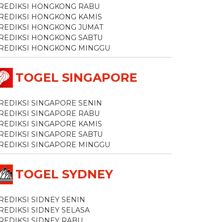
REDIKSI HONGKONG RABU
REDIKSI HONGKONG KAMIS
REDIKSI HONGKONG JUMAT
REDIKSI HONGKONG SABTU
REDIKSI HONGKONG MINGGU
TOGEL SINGAPORE
REDIKSI SINGAPORE SENIN
REDIKSI SINGAPORE RABU
REDIKSI SINGAPORE KAMIS
REDIKSI SINGAPORE SABTU
REDIKSI SINGAPORE MINGGU
TOGEL SYDNEY
REDIKSI SIDNEY SENIN
REDIKSI SIDNEY SELASA
REDIKSI SIDNEY RABU