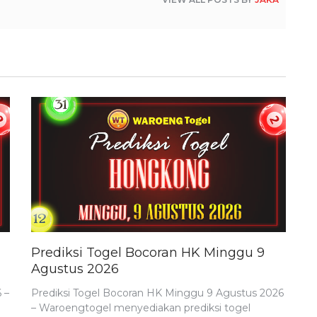
Prediksi Togel Bocoran HK Minggu 9
Agustus 2026
 –
Prediksi Togel Bocoran HK Minggu 9 Agustus 2026
– Waroengtogel menyediakan prediksi togel