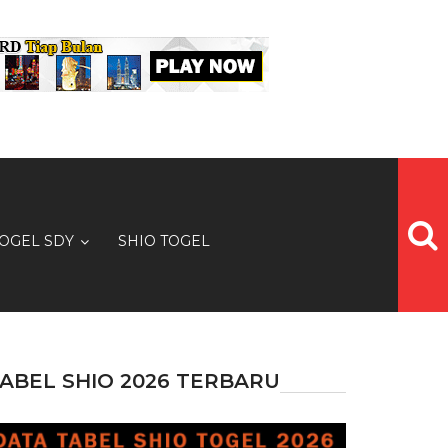
Cari
untuk:
TOGEL SDY
SHIO TOGEL
ABEL SHIO 2026 TERBARU