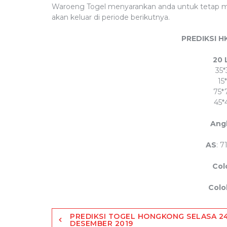
Waroeng Togel menyarankan anda untuk tetap me
akan keluar di periode berikutnya.
PREDIKSI H
20 
35*
15
75*
45*
Angk
AS
: 
Col
Colo
Navigasi
PREDIKSI TOGEL HONGKONG SELASA 2
DESEMBER 2019