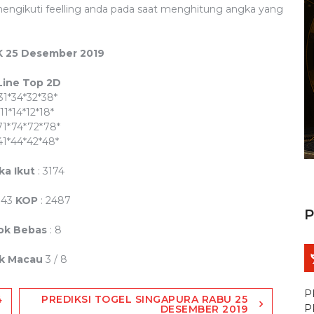
ngikuti feelling anda pada saat menghitung angka yang
K 25 Desember 2019
Line Top 2D
31*34*32*38*
*11*14*12*18*
71*74*72*78*
41*44*42*48*
a Ikut
: 3174
7143
KOP
: 2487
P
ok Bebas
: 8
k Macau
3 / 8
P
4
PREDIKSI TOGEL SINGAPURA RABU 25
P
DESEMBER 2019