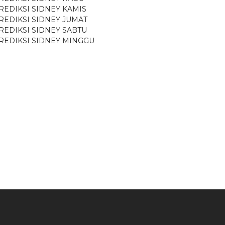
REDIKSI SIDNEY KAMIS
REDIKSI SIDNEY JUMAT
REDIKSI SIDNEY SABTU
REDIKSI SIDNEY MINGGU