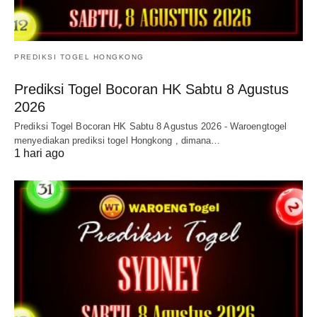
PREDIKSI TOGEL HONGKONG
Prediksi Togel Bocoran HK Sabtu 8 Agustus
2026
Prediksi Togel Bocoran HK Sabtu 8 Agustus 2026 - Waroengtogel
menyediakan prediksi togel Hongkong , dimana…
1 hari ago