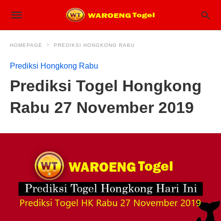
HOMEPAGE
PREDIKSI HONGKONG RABU
Prediksi Hongkong Rabu
Prediksi Togel Hongkong
Rabu 27 November 2019