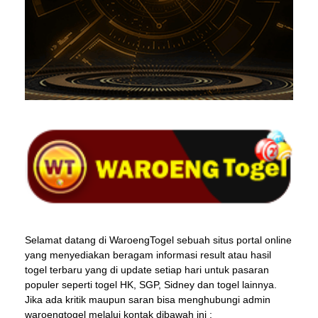
Selamat datang di WaroengTogel sebuah situs portal online
yang menyediakan beragam informasi result atau hasil
togel terbaru yang di update setiap hari untuk pasaran
populer seperti togel HK, SGP, Sidney dan togel lainnya.
Jika ada kritik maupun saran bisa menghubungi admin
waroengtogel melalui kontak dibawah ini :