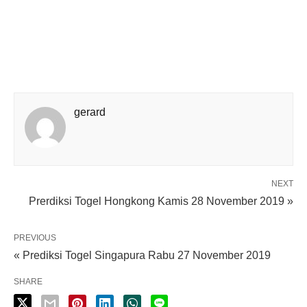
gerard
NEXT
Prerdiksi Togel Hongkong Kamis 28 November 2019 »
PREVIOUS
« Prediksi Togel Singapura Rabu 27 November 2019
SHARE