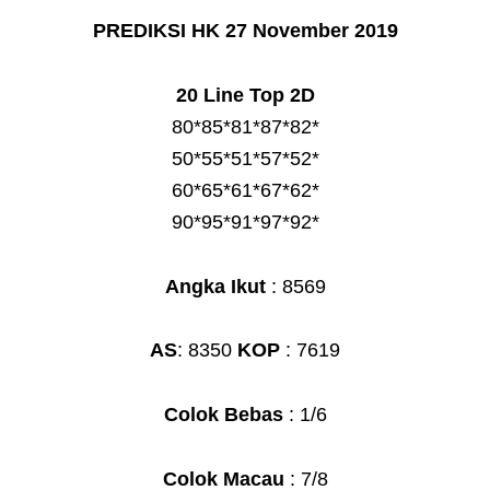
PREDIKSI HK 27 November 2019
20 Line Top 2D
80*85*81*87*82*
50*55*51*57*52*
60*65*61*67*62*
90*95*91*97*92*
Angka Ikut
: 8569
AS
: 8350
KOP
: 7619
Colok Bebas
: 1/6
Colok Macau
: 7/8