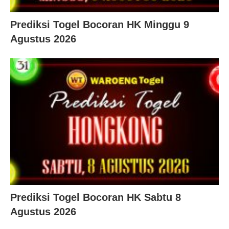
Prediksi Togel Bocoran HK Minggu 9
Agustus 2026
Prediksi Togel Bocoran HK Sabtu 8
Agustus 2026