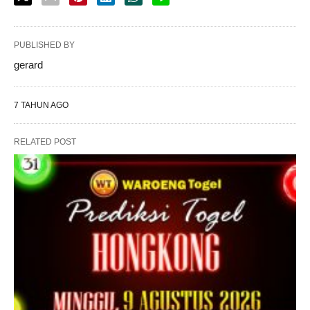
PUBLISHED BY
gerard
7 TAHUN AGO
RELATED POST