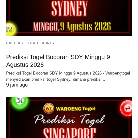
PREDIKSI TOGEL SIDNEY
Prediksi Togel Bocoran SDY Minggu 9
Agustus 2026
Prediksi Togel Bocoran SDY Minggu 9 Agustus 2026 - Waroengtogel
menyediakan prediksi togel Sydney, dimana prediksi…
9 jam ago