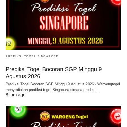
PREDIKSI TOGEL SINGAPORE
Prediksi Togel Bocoran SGP Minggu 9
Agustus 2026
Prediksi Togel Bocoran SGP Minggu 9 Agustus 2026 - Waroengtogel
menyediakan prediksi togel Singapura dimana prediksi…
8 jam ago