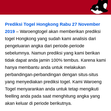
Prediksi Togel Hongkong Rabu 27 November
2019
– Waroengtogel akan memberikan prediksi
togel Hongkong yang sudah kami analisis dari
pengeluaran angka dari periode-periode
sebelumnya. Namun prediksi yang kami berikan
tidak dapat anda jamin 100% tembus. Karena kami
hanya membantu anda untuk melakukan
perbandingan-perbandingan dengan situs-situs
yang menyediakan prediksi togel. Kami Waroeng
Togel menyarankan anda untuk tetap mengikuti
feelling anda pada saat menghitung angka yang
akan keluar di periode berikutnya.