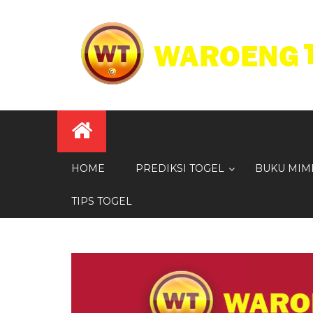
Skip
to
content
HOME
PREDIKSI TOGEL
BUKU MIM
TIPS TOGEL