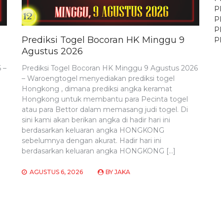
P
P
P
Prediksi Togel Bocoran HK Minggu 9
P
Agustus 2026
 –
Prediksi Togel Bocoran HK Minggu 9 Agustus 2026
– Waroengtogel menyediakan prediksi togel
Hongkong , dimana prediksi angka keramat
Hongkong untuk membantu para Pecinta togel
atau para Bettor dalam memasang judi togel. Di
sini kami akan berikan angka di hadir hari ini
berdasarkan keluaran angka HONGKONG
sebelumnya dengan akurat. Hadir hari ini
berdasarkan keluaran angka HONGKONG […]
AGUSTUS 6, 2026
BY
JAKA