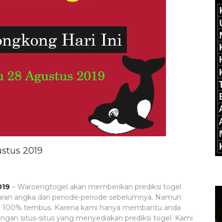
stus 2019
019
– Waroengtogel akan memberikan prediksi togel
aran angka dari periode-periode sebelumnya. Namun
amin 100% tembus. Karena kami hanya membantu anda
an situs-situs yang menyediakan prediksi togel. Kami