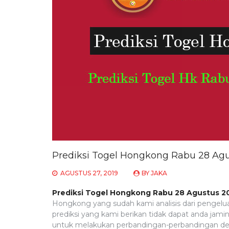
Prediksi Togel Hongkong Rabu 28 Agu
AGUSTUS 27, 2019
BY
JAKA
Prediksi Togel Hongkong Rabu 28 Agustus 2
Hongkong yang sudah kami analisis dari pengelu
prediksi yang kami berikan tidak dapat anda j
untuk melakukan perbandingan-perbandingan deng