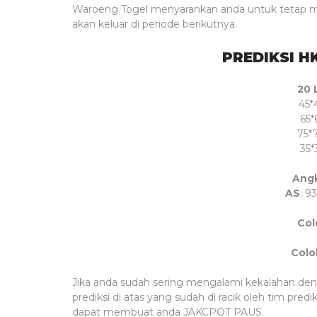
Waroeng Togel menyarankan anda untuk tetap me
akan keluar di periode berikutnya.
PREDIKSI HK
20 
45*
65*
75*
35*
Angk
AS
: 9
Col
Colo
Jika anda sudah sering mengalami kekalahan den
prediksi di atas yang sudah di racik oleh tim pre
dapat membuat anda JAKCPOT PAUS.