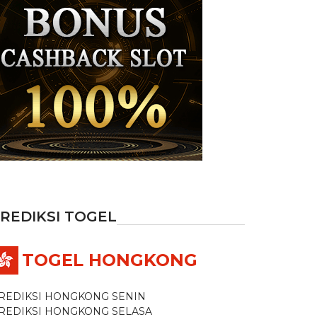
REDIKSI TOGEL
TOGEL HONGKONG
REDIKSI HONGKONG SENIN
REDIKSI HONGKONG SELASA