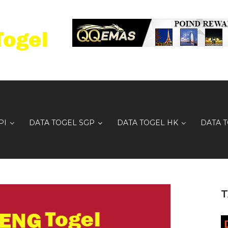
PI
DATA TOGEL SGP
DATA TOGEL HK
DATA 
T