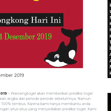
ember 2019
2019
– Waroengtogel akan memberikan prediksi togel
aran angka dari periode-periode sebelumnya. Namun
amin 100% tembus. Karena kami hanya membantu anda
an situs-situs yang menyediakan prediksi togel. Kami