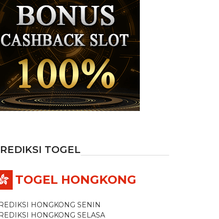
REDIKSI TOGEL
TOGEL HONGKONG
REDIKSI HONGKONG SENIN
REDIKSI HONGKONG SELASA