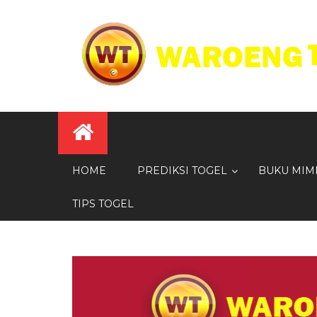
Skip
to
content
HOME
PREDIKSI TOGEL
BUKU MIM
TIPS TOGEL