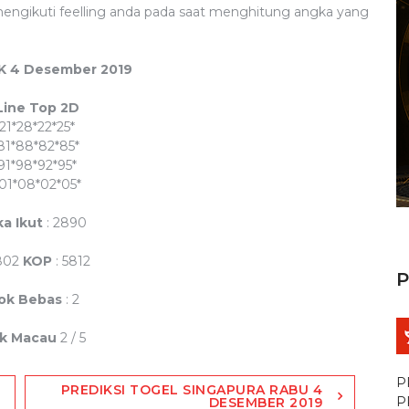
ngikuti feelling anda pada saat menghitung angka yang
K 4 Desember 2019
Line Top 2D
21*28*22*25*
81*88*82*85*
91*98*92*95*
01*08*02*05*
a Ikut
: 2890
802
KOP
: 5812
P
ok Bebas
: 2
k Macau
2 / 5
P
PREDIKSI TOGEL SINGAPURA RABU 4
P
DESEMBER 2019