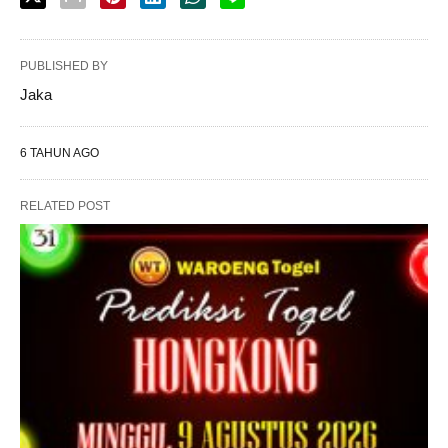
PUBLISHED BY
Jaka
6 TAHUN AGO
RELATED POST