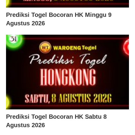
Prediksi Togel Bocoran HK Minggu 9
Agustus 2026
Prediksi Togel Bocoran HK Sabtu 8
Agustus 2026