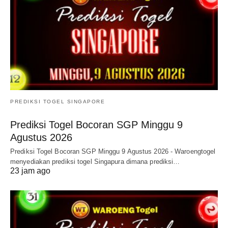
PREDIKSI TOGEL SINGAPORE
Prediksi Togel Bocoran SGP Minggu 9
Agustus 2026
Prediksi Togel Bocoran SGP Minggu 9 Agustus 2026 - Waroengtogel
menyediakan prediksi togel Singapura dimana prediksi…
23 jam ago