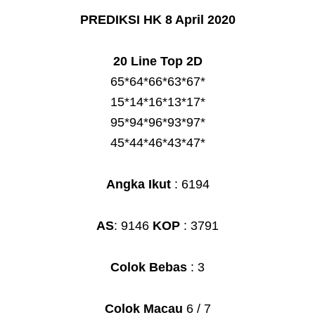
PREDIKSI HK 8 April 2020
20 Line Top 2D
65*64*66*63*67*
15*14*16*13*17*
95*94*96*93*97*
45*44*46*43*47*
Angka Ikut
: 6194
AS
: 9146
KOP
: 3791
Colok Bebas
: 3
Colok Macau
6 / 7