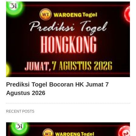
Prediksi Togel Bocoran HK Jumat 7
Agustus 2026
RECENT POSTS