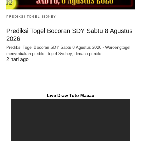
PREDIKSI TOGEL SIDNEY
Prediksi Togel Bocoran SDY Sabtu 8 Agustus
2026
Prediksi Togel Bocoran SDY Sabtu 8 Agustus 2026 - Waroengtogel
menyediakan prediksi togel Sydney, dimana prediksi…
2 hari ago
Live Draw Toto Macau