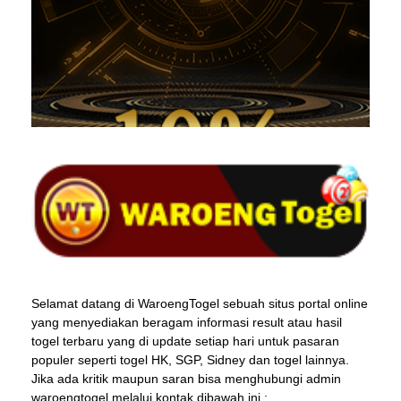
Selamat datang di WaroengTogel sebuah situs portal online
yang menyediakan beragam informasi result atau hasil
togel terbaru yang di update setiap hari untuk pasaran
populer seperti togel HK, SGP, Sidney dan togel lainnya.
Jika ada kritik maupun saran bisa menghubungi admin
waroengtogel melalui kontak dibawah ini :