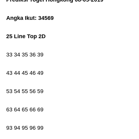
Angka Ikut: 34569
25 Line Top 2D
33 34 35 36 39
43 44 45 46 49
53 54 55 56 59
63 64 65 66 69
93 94 95 96 99