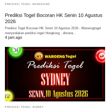
PREDIKSI TOGEL HONGKONG
Prediksi Togel Bocoran HK Senin 10 Agustus
2026
Prediksi Togel Bocoran HK Senin 10 Agustus 2026 - Waroengtogel
menyediakan prediksi togel Hongkong , dimana…
4 jam ago
PREDIKSI TOGEL SIDNEY