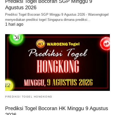
Prediksi Togel Bocoran SGP Minggu 9
Agustus 2026
Prediksi Togel Bocoran SGP Minggu 9 Agustus 2026 - Waroengtogel
menyediakan prediksi togel Singapura dimana prediksi…
1 hari ago
PREDIKSI TOGEL HONGKONG
Prediksi Togel Bocoran HK Minggu 9 Agustus
2026