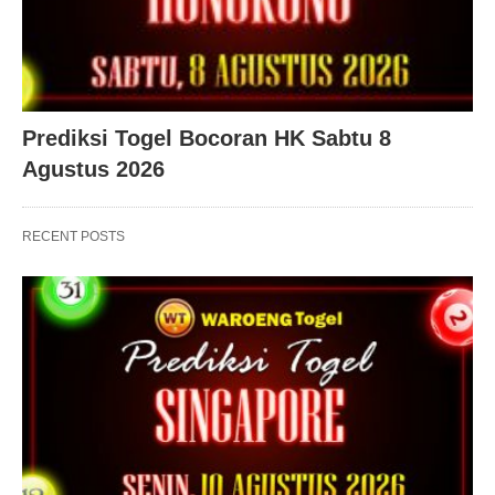
Prediksi Togel Bocoran HK Sabtu 8
Agustus 2026
RECENT POSTS