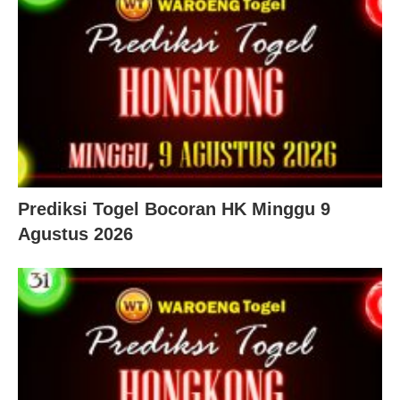
Prediksi Togel Bocoran HK Minggu 9
Agustus 2026