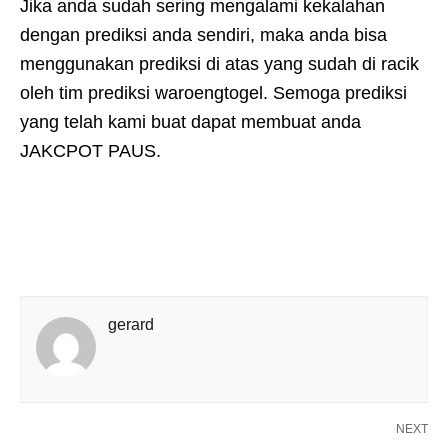
Jika anda sudah sering mengalami kekalahan
dengan prediksi anda sendiri, maka anda bisa
menggunakan prediksi di atas yang sudah di racik
oleh tim prediksi waroengtogel. Semoga prediksi
yang telah kami buat dapat membuat anda
JAKCPOT PAUS.
gerard
NEXT