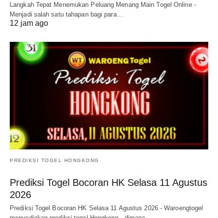
Langkah Tepat Menemukan Peluang Menang Main Togel Online -
Menjadi salah satu tahapan bagi para…
12 jam ago
PREDIKSI TOGEL HONGKONG
Prediksi Togel Bocoran HK Selasa 11 Agustus
2026
Prediksi Togel Bocoran HK Selasa 11 Agustus 2026 - Waroengtogel
menyediakan prediksi togel Hongkong , dimana…