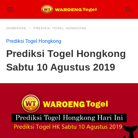
HOMEPAGE
PREDIKSI TOGEL HONGKONG
Prediksi Togel Hongkong
Prediksi Togel Hongkong
Sabtu 10 Agustus 2019