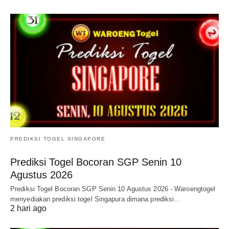
PREDIKSI TOGEL SINGAPORE
Prediksi Togel Bocoran SGP Senin 10
Agustus 2026
Prediksi Togel Bocoran SGP Senin 10 Agustus 2026 - Waroengtogel
menyediakan prediksi togel Singapura dimana prediksi…
2 hari ago