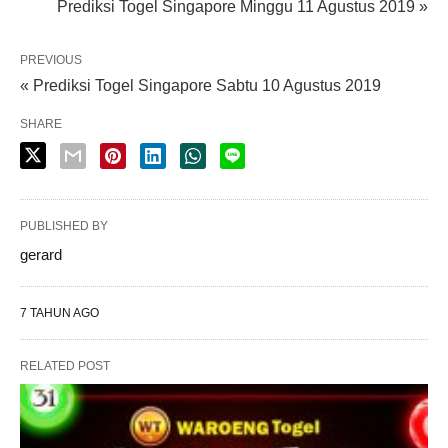
Prediksi Togel Singapore Minggu 11 Agustus 2019 »
PREVIOUS
« Prediksi Togel Singapore Sabtu 10 Agustus 2019
SHARE
PUBLISHED BY
gerard
7 TAHUN AGO
RELATED POST