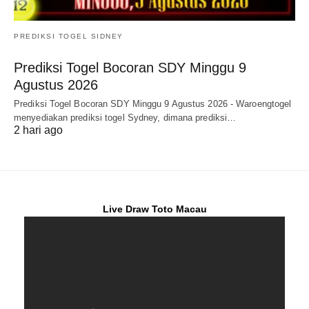
PREDIKSI TOGEL SIDNEY
Prediksi Togel Bocoran SDY Minggu 9
Agustus 2026
Prediksi Togel Bocoran SDY Minggu 9 Agustus 2026 - Waroengtogel
menyediakan prediksi togel Sydney, dimana prediksi…
2 hari ago
Live Draw Toto Macau