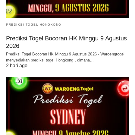
PREDIKSI TOGEL HONGKONG
Prediksi Togel Bocoran HK Minggu 9 Agustus
2026
Prediksi Togel Bocoran HK Minggu 9 Agustus 2026 - Waroengtogel
menyediakan prediksi togel Hongkong , dimana…
2 hari ago