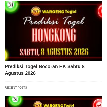
Prediksi Togel Bocoran HK Sabtu 8
Agustus 2026
RECENT POSTS