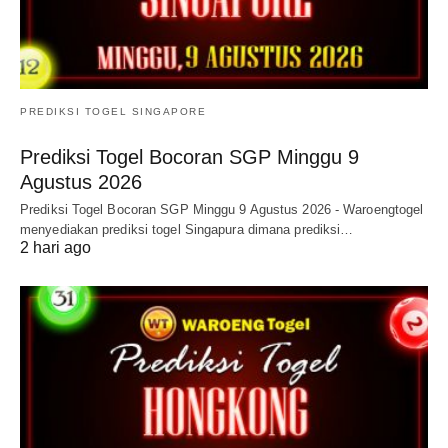
PREDIKSI TOGEL SINGAPORE
Prediksi Togel Bocoran SGP Minggu 9
Agustus 2026
Prediksi Togel Bocoran SGP Minggu 9 Agustus 2026 - Waroengtogel
menyediakan prediksi togel Singapura dimana prediksi…
2 hari ago