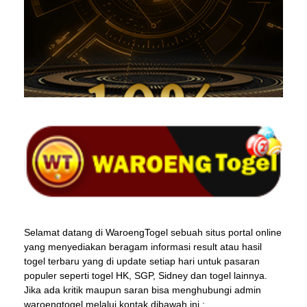
Selamat datang di WaroengTogel sebuah situs portal online
yang menyediakan beragam informasi result atau hasil
togel terbaru yang di update setiap hari untuk pasaran
populer seperti togel HK, SGP, Sidney dan togel lainnya.
Jika ada kritik maupun saran bisa menghubungi admin
waroengtogel melalui kontak dibawah ini :