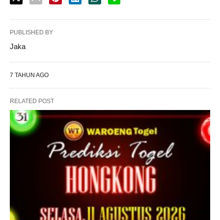
PUBLISHED BY
Jaka
7 TAHUN AGO
RELATED POST