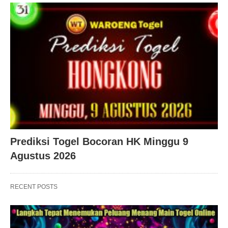
Prediksi Togel Bocoran HK Minggu 9
Agustus 2026
RECENT POSTS