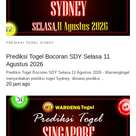
PREDIKSI TOGEL SIDNEY
Prediksi Togel Bocoran SDY Selasa 11
Agustus 2026
Prediksi Togel Bocoran SDY Selasa 11 Agustus 2026 - Waroengtogel
menyediakan prediksi togel Sydney, dimana prediksi…
20 jam ago