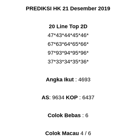
PREDIKSI HK 21 Desember 2019
20 Line Top 2D
47*43*44*45*46*
67*63*64*65*66*
97*93*94*95*96*
37*33*34*35*36*
Angka Ikut
: 4693
AS
: 9634
KOP
: 6437
Colok Bebas
: 6
Colok Macau
4 / 6