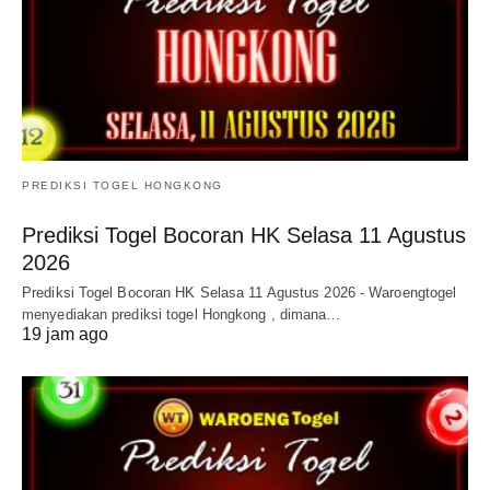
PREDIKSI TOGEL HONGKONG
Prediksi Togel Bocoran HK Selasa 11 Agustus
2026
Prediksi Togel Bocoran HK Selasa 11 Agustus 2026 - Waroengtogel
menyediakan prediksi togel Hongkong , dimana…
19 jam ago