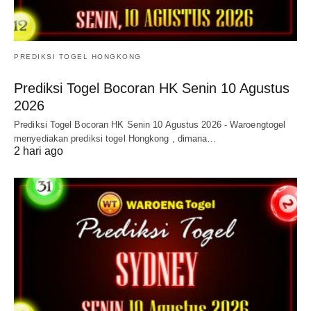
PREDIKSI TOGEL HONGKONG
Prediksi Togel Bocoran HK Senin 10 Agustus
2026
Prediksi Togel Bocoran HK Senin 10 Agustus 2026 - Waroengtogel
menyediakan prediksi togel Hongkong , dimana…
2 hari ago