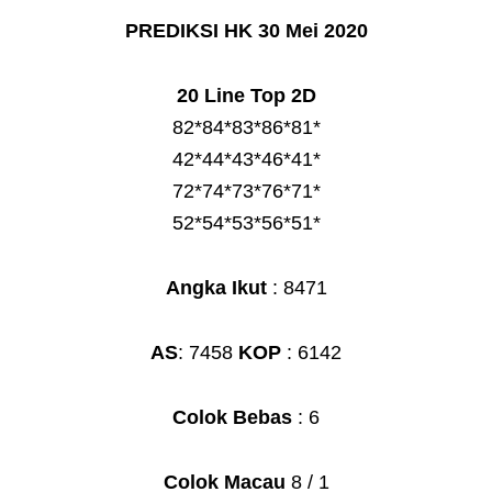
PREDIKSI HK 30 Mei 2020
20 Line Top 2D
82*84*83*86*81*
42*44*43*46*41*
72*74*73*76*71*
52*54*53*56*51*
Angka Ikut
: 8471
AS
: 7458
KOP
: 6142
Colok Bebas
: 6
Colok Macau
8 / 1