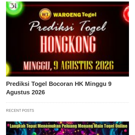
Prediksi Togel Bocoran HK Minggu 9
Agustus 2026
RECENT POSTS