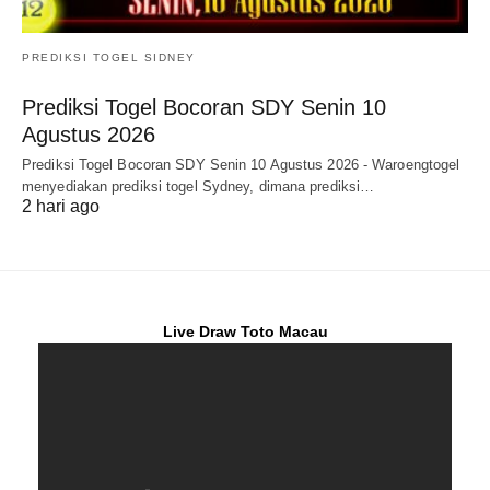
PREDIKSI TOGEL SIDNEY
Prediksi Togel Bocoran SDY Senin 10
Agustus 2026
Prediksi Togel Bocoran SDY Senin 10 Agustus 2026 - Waroengtogel
menyediakan prediksi togel Sydney, dimana prediksi…
2 hari ago
Live Draw Toto Macau