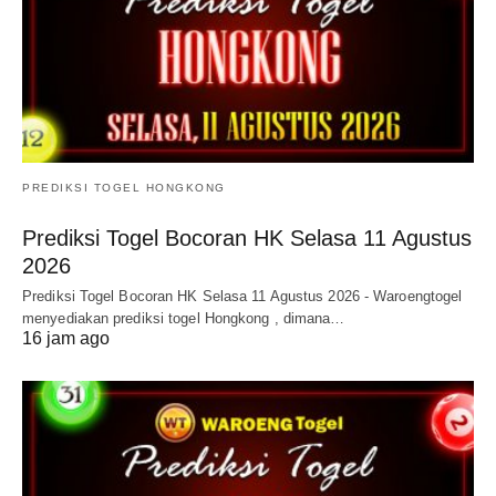
PREDIKSI TOGEL HONGKONG
Prediksi Togel Bocoran HK Selasa 11 Agustus
2026
Prediksi Togel Bocoran HK Selasa 11 Agustus 2026 - Waroengtogel
menyediakan prediksi togel Hongkong , dimana…
16 jam ago