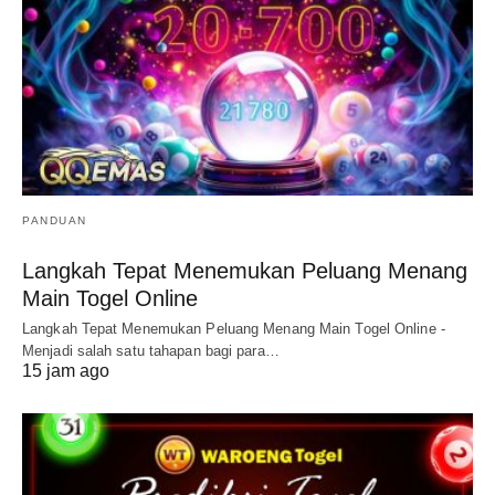
PANDUAN
Langkah Tepat Menemukan Peluang Menang
Main Togel Online
Langkah Tepat Menemukan Peluang Menang Main Togel Online -
Menjadi salah satu tahapan bagi para…
15 jam ago