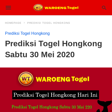
HOMEPAGE
PREDIKSI TOGEL HONGKONG
Prediksi Togel Hongkong
Prediksi Togel Hongkong
Sabtu 30 Mei 2020