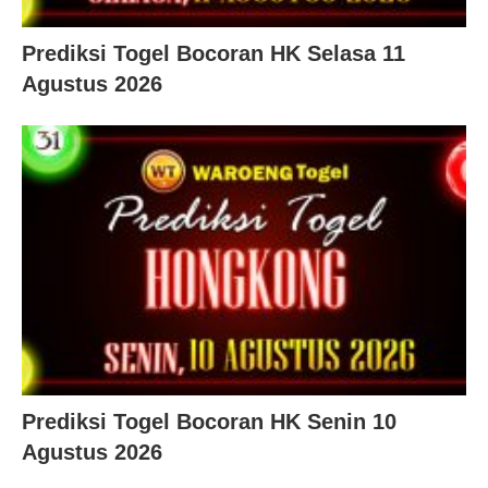
Prediksi Togel Bocoran HK Selasa 11
Agustus 2026
Prediksi Togel Bocoran HK Senin 10
Agustus 2026