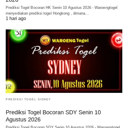
Prediksi Togel Bocoran HK Senin 10 Agustus 2026 - Waroengtogel
menyediakan prediksi togel Hongkong , dimana…
1 hari ago
PREDIKSI TOGEL SIDNEY
Prediksi Togel Bocoran SDY Senin 10
Agustus 2026
Prediksi Togel Bocoran SDY Senin 10 Agustus 2026 - Waroengtogel