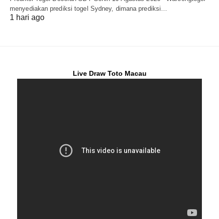
menyediakan prediksi togel Sydney, dimana prediksi…
1 hari ago
Live Draw Toto Macau