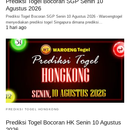
Prediksi Togel Bocoran SGP Senin 10
Agustus 2026
Prediksi Togel Bocoran SGP Senin 10 Agustus 2026 - Waroengtogel
menyediakan prediksi togel Singapura dimana prediksi…
1 hari ago
PREDIKSI TOGEL HONGKONG
Prediksi Togel Bocoran HK Senin 10 Agustus
2026