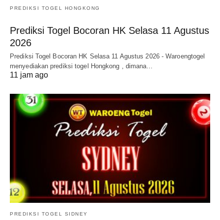
PREDIKSI TOGEL HONGKONG
Prediksi Togel Bocoran HK Selasa 11 Agustus
2026
Prediksi Togel Bocoran HK Selasa 11 Agustus 2026 - Waroengtogel
menyediakan prediksi togel Hongkong , dimana…
11 jam ago
PREDIKSI TOGEL SIDNEY