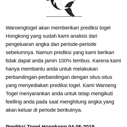
Waroengtogel akan memberikan prediksi togel
Hongkong yang sudah kami analisis dari
pengeluaran angka dari periode-periode
sebelumnya. Namun prediksi yang kami berikan
tidak dapat anda jamin 100% tembus. Karena kami
hanya membantu anda untuk melakukan
perbandingan-perbandingan dengan situs-situs
yang menyediakan prediksi togel. Kami Waroeng
Togel menyarankan anda untuk tetap mengikuti
feelling anda pada saat menghitung angka yang
akan keluar di periode berikutnya.
Prediksi Togel Hongkong 04-05-2019