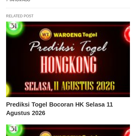
7 TAHUN AGO
RELATED POST
Prediksi Togel Bocoran HK Selasa 11
Agustus 2026