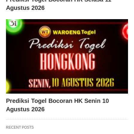
Agustus 2026
Prediksi Togel Bocoran HK Senin 10
Agustus 2026
RECENT POSTS