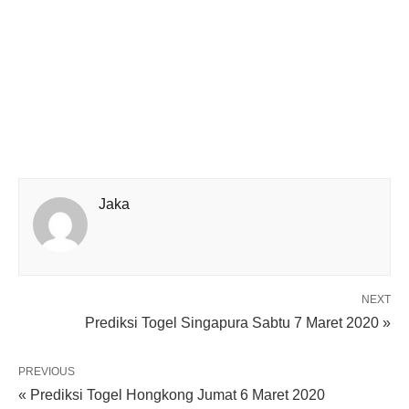
Jaka
NEXT
Prediksi Togel Singapura Sabtu 7 Maret 2020 »
PREVIOUS
« Prediksi Togel Hongkong Jumat 6 Maret 2020