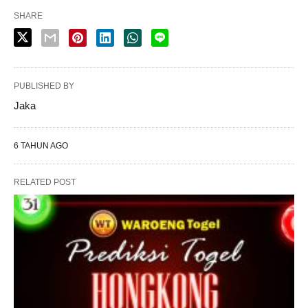
SHARE
PUBLISHED BY
Jaka
6 TAHUN AGO
RELATED POST