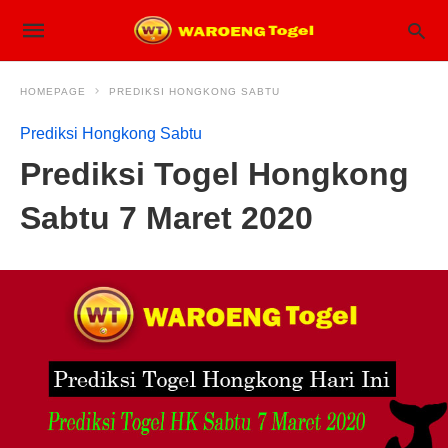
HOMEPAGE
PREDIKSI HONGKONG SABTU
Prediksi Hongkong Sabtu
Prediksi Togel Hongkong
Sabtu 7 Maret 2020