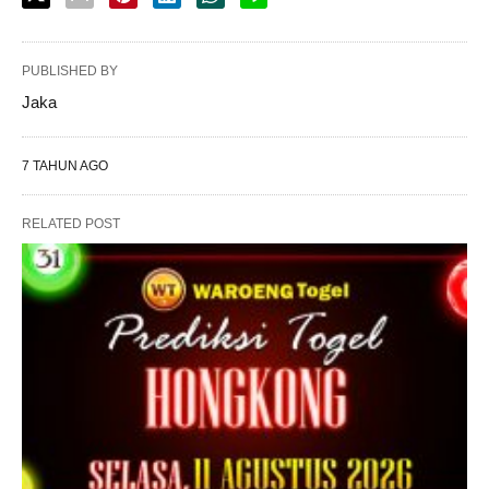
PUBLISHED BY
Jaka
7 TAHUN AGO
RELATED POST