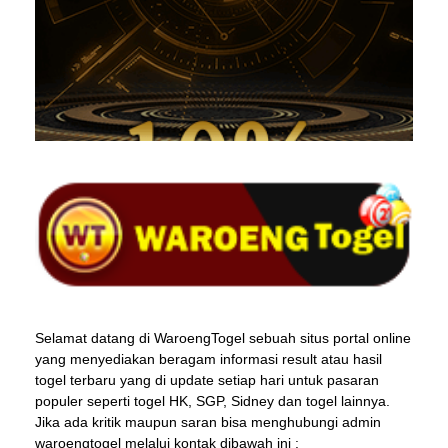
Selamat datang di WaroengTogel sebuah situs portal online
yang menyediakan beragam informasi result atau hasil
togel terbaru yang di update setiap hari untuk pasaran
populer seperti togel HK, SGP, Sidney dan togel lainnya.
Jika ada kritik maupun saran bisa menghubungi admin
waroengtogel melalui kontak dibawah ini :