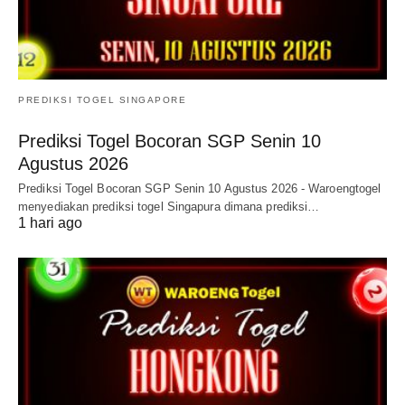
PREDIKSI TOGEL SINGAPORE
Prediksi Togel Bocoran SGP Senin 10
Agustus 2026
Prediksi Togel Bocoran SGP Senin 10 Agustus 2026 - Waroengtogel
menyediakan prediksi togel Singapura dimana prediksi…
1 hari ago