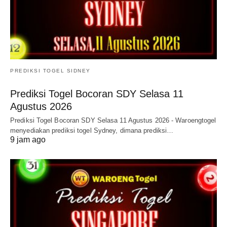
PREDIKSI TOGEL SIDNEY
Prediksi Togel Bocoran SDY Selasa 11
Agustus 2026
Prediksi Togel Bocoran SDY Selasa 11 Agustus 2026 - Waroengtogel
menyediakan prediksi togel Sydney, dimana prediksi…
9 jam ago