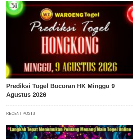
Prediksi Togel Bocoran HK Minggu 9
Agustus 2026
RECENT POSTS