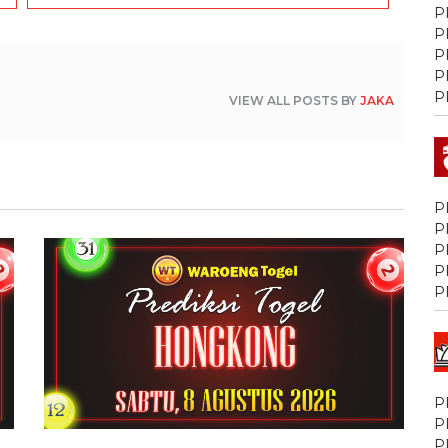
P
P
P
P
P
VIEW ALL POSTS BY
JAKA
P
P
P
P
P
P
P
P