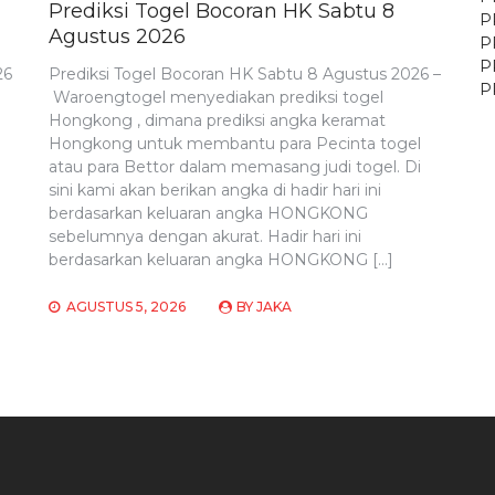
Prediksi Togel Bocoran HK Sabtu 8
P
Agustus 2026
P
P
26
Prediksi Togel Bocoran HK Sabtu 8 Agustus 2026 –
P
Waroengtogel menyediakan prediksi togel
Hongkong , dimana prediksi angka keramat
Hongkong untuk membantu para Pecinta togel
atau para Bettor dalam memasang judi togel. Di
sini kami akan berikan angka di hadir hari ini
berdasarkan keluaran angka HONGKONG
sebelumnya dengan akurat. Hadir hari ini
berdasarkan keluaran angka HONGKONG […]
AGUSTUS 5, 2026
BY
JAKA