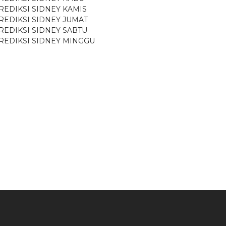
REDIKSI SIDNEY KAMIS
REDIKSI SIDNEY JUMAT
REDIKSI SIDNEY SABTU
REDIKSI SIDNEY MINGGU