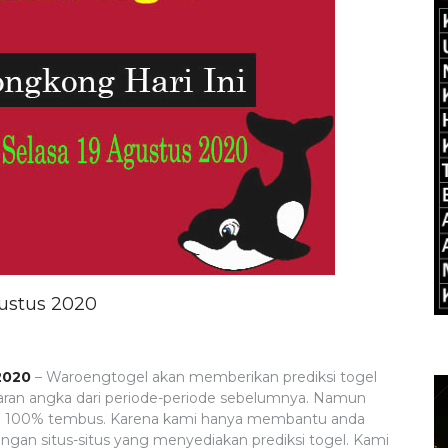
gustus 2020
2020
– Waroengtogel akan memberikan prediksi togel
aran angka dari periode-periode sebelumnya. Namun
amin 100% tembus. Karena kami hanya membantu anda
an situs-situs yang menyediakan prediksi togel. Kami