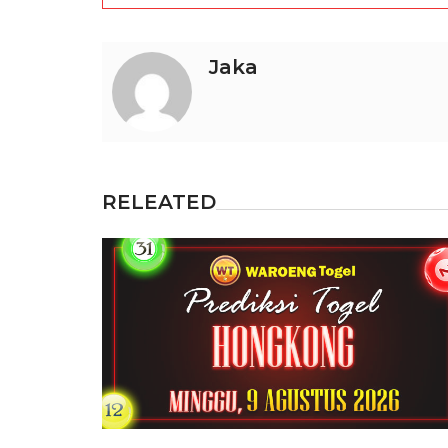
pos
Jaka
RELEATED