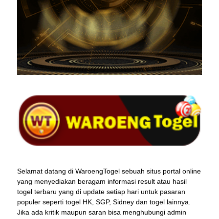
Selamat datang di WaroengTogel sebuah situs portal online
yang menyediakan beragam informasi result atau hasil
togel terbaru yang di update setiap hari untuk pasaran
populer seperti togel HK, SGP, Sidney dan togel lainnya.
Jika ada kritik maupun saran bisa menghubungi admin