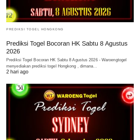
PREDIKSI TOGEL HONGKONG
Prediksi Togel Bocoran HK Sabtu 8 Agustus
2026
Prediksi Togel Bocoran HK Sabtu 8 Agustus 2026 - Waroengtogel
menyediakan prediksi togel Hongkong , dimana…
2 hari ago