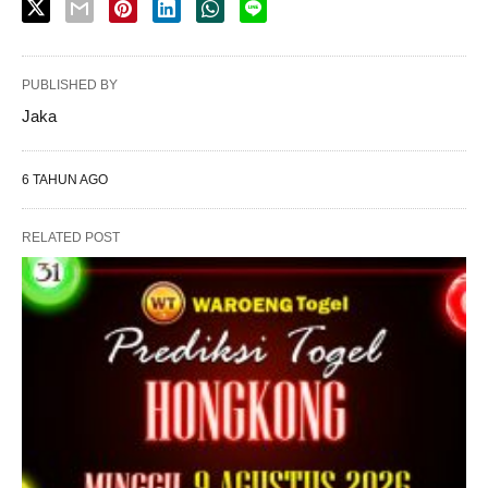
PUBLISHED BY
Jaka
6 TAHUN AGO
RELATED POST