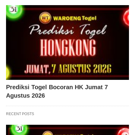
Prediksi Togel Bocoran HK Jumat 7
Agustus 2026
RECENT POSTS