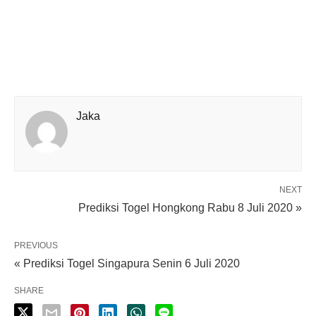
Jaka
NEXT
Prediksi Togel Hongkong Rabu 8 Juli 2020 »
PREVIOUS
« Prediksi Togel Singapura Senin 6 Juli 2020
SHARE