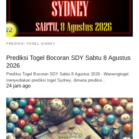
PREDIKSI TOGEL SIDNEY
Prediksi Togel Bocoran SDY Sabtu 8 Agustus
2026
Prediksi Togel Bocoran SDY Sabtu 8 Agustus 2026 - Waroengtogel
menyediakan prediksi togel Sydney, dimana prediksi…
24 jam ago