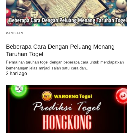
PANDUAN
Beberapa Cara Dengan Peluang Menang
Taruhan Togel
Permainan taruhan togel dengan beberapa cara untuk mendapatkan
kemenangan jelas mnjadi salah satu cara dan…
2 hari ago