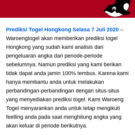
Prediksi Togel Hongkong Selasa 7 Juli 2020
–
Waroengtogel akan memberikan prediksi togel
Hongkong yang sudah kami analisis dari
pengeluaran angka dari periode-periode
sebelumnya. Namun prediksi yang kami berikan
tidak dapat anda jamin 100% tembus. Karena kami
hanya membantu anda untuk melakukan
perbandingan-perbandingan dengan situs-situs
yang menyediakan prediksi togel. Kami Waroeng
Togel menyarankan anda untuk tetap mengikuti
feelling anda pada saat menghitung angka yang
akan keluar di periode berikutnya.