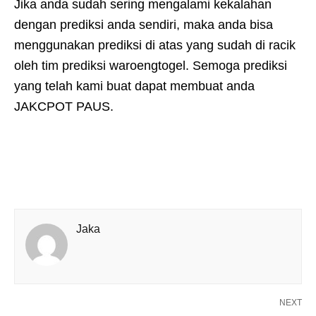
Jika anda sudah sering mengalami kekalahan
dengan prediksi anda sendiri, maka anda bisa
menggunakan prediksi di atas yang sudah di racik
oleh tim prediksi waroengtogel. Semoga prediksi
yang telah kami buat dapat membuat anda
JAKCPOT PAUS.
Jaka
NEXT