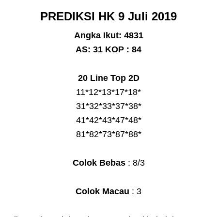
PREDIKSI HK 9 Juli 2019
Angka Ikut: 4831
AS: 31 KOP : 84
20 Line Top 2D
11*12*13*17*18*
31*32*33*37*38*
41*42*43*47*48*
81*82*73*87*88*
Colok Bebas
: 8/3
Colok Macau
: 3