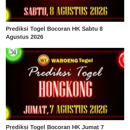
Prediksi Togel Bocoran HK Sabtu 8
Agustus 2026
Prediksi Togel Bocoran HK Jumat 7