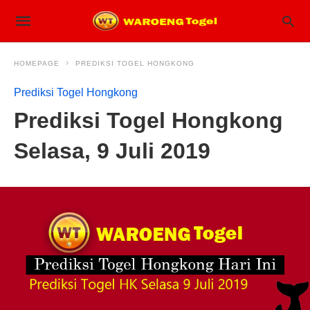
HOMEPAGE
PREDIKSI TOGEL HONGKONG
Prediksi Togel Hongkong
Prediksi Togel Hongkong
Selasa, 9 Juli 2019