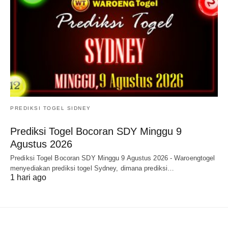
PREDIKSI TOGEL SIDNEY
Prediksi Togel Bocoran SDY Minggu 9
Agustus 2026
Prediksi Togel Bocoran SDY Minggu 9 Agustus 2026 - Waroengtogel
menyediakan prediksi togel Sydney, dimana prediksi…
1 hari ago