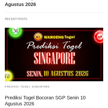
Agustus 2026
RECENT POSTS
PREDIKSI TOGEL SINGAPORE
Prediksi Togel Bocoran SGP Senin 10
Agustus 2026