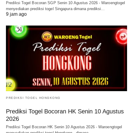
Prediksi Togel Bocoran SGP Senin 10 Agustus 2026 - Waroengtogel
menyediakan prediksi togel Singapura dimana prediksi…
9 jam ago
PREDIKSI TOGEL HONGKONG
Prediksi Togel Bocoran HK Senin 10 Agustus
2026
Prediksi Togel Bocoran HK Senin 10 Agustus 2026 - Waroengtogel
menyediakan prediksi togel Hongkong , dimana…