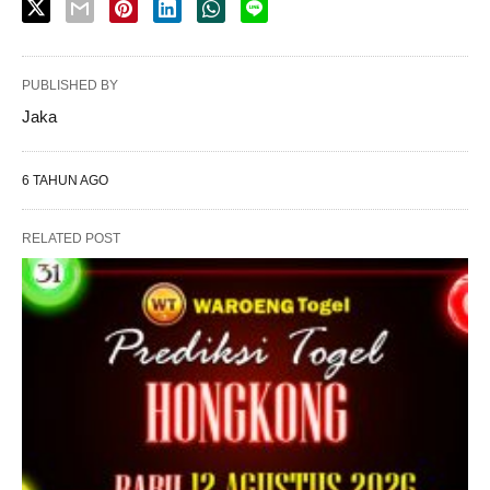
PUBLISHED BY
Jaka
6 TAHUN AGO
RELATED POST