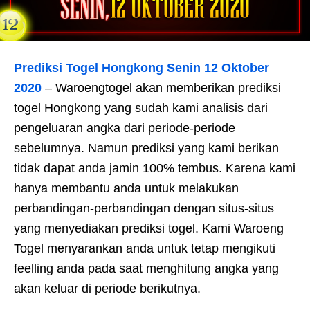
Prediksi Togel Hongkong Senin 12 Oktober
2020
– Waroengtogel akan memberikan prediksi
togel Hongkong yang sudah kami analisis dari
pengeluaran angka dari periode-periode
sebelumnya. Namun prediksi yang kami berikan
tidak dapat anda jamin 100% tembus. Karena kami
hanya membantu anda untuk melakukan
perbandingan-perbandingan dengan situs-situs
yang menyediakan prediksi togel. Kami Waroeng
Togel menyarankan anda untuk tetap mengikuti
feelling anda pada saat menghitung angka yang
akan keluar di periode berikutnya.