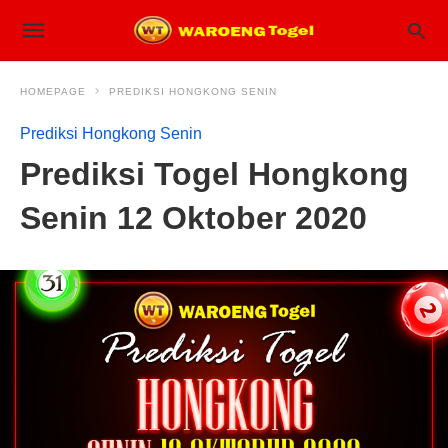
HOMEPAGE
PREDIKSI HONGKONG SENIN
Prediksi Hongkong Senin
Prediksi Togel Hongkong
Senin 12 Oktober 2020