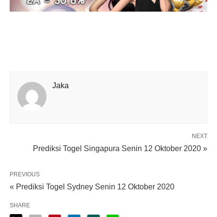
Jaka
NEXT
Prediksi Togel Singapura Senin 12 Oktober 2020 »
PREVIOUS
« Prediksi Togel Sydney Senin 12 Oktober 2020
SHARE