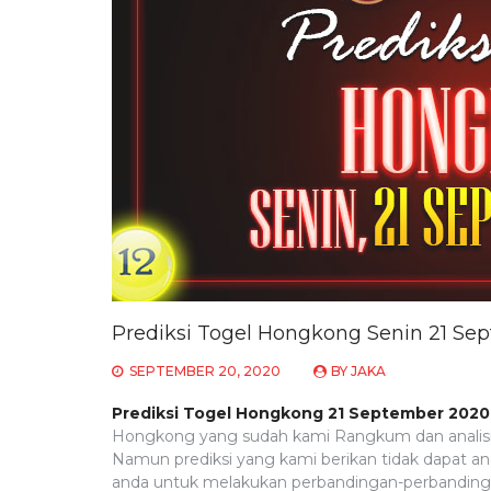
Prediksi Togel Hongkong Senin 21 Se
SEPTEMBER 20, 2020
BY
JAKA
Prediksi Togel Hongkong 21 September 2020
Hongkong yang sudah kami Rangkum dan analisis
Namun prediksi yang kami berikan tidak dapat 
anda untuk melakukan perbandingan-perbandingan