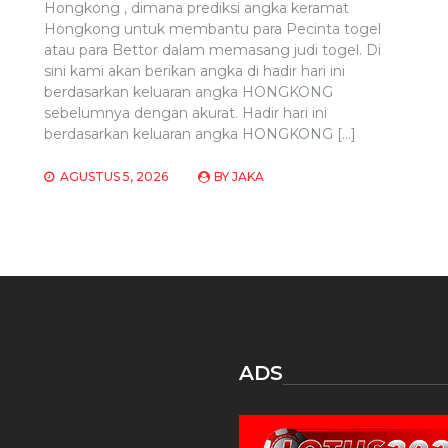
Hongkong , dimana prediksi angka keramat
Hongkong untuk membantu para Pecinta togel
atau para Bettor dalam memasang judi togel. Di
sini kami akan berikan angka di hadir hari ini
berdasarkan keluaran angka HONGKONG
sebelumnya dengan akurat. Hadir hari ini
berdasarkan keluaran angka HONGKONG […]
AGUSTUS 5, 2026
BY
JAKA
ADS