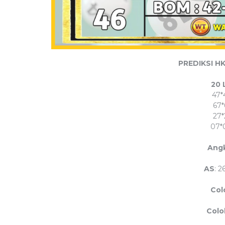
PREDIKSI H
20 
47*
67*
27*
07*
Angk
AS
: 
Col
Colo