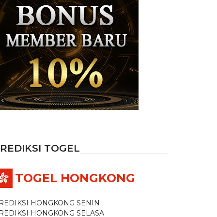
REDIKSI TOGEL
TOGEL HONGKONG
REDIKSI HONGKONG SENIN
REDIKSI HONGKONG SELASA