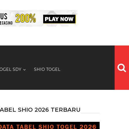
Cari
untuk:
TOGEL SDY
SHIO TOGEL
ABEL SHIO 2026 TERBARU