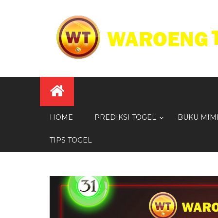
Skip
to
content
HOME
PREDIKSI TOGEL
BUKU MIM
TIPS TOGEL