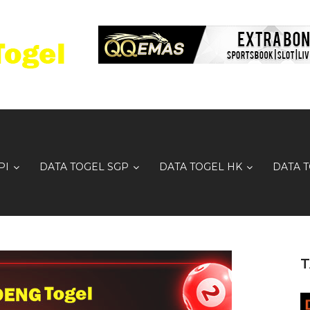
PI
DATA TOGEL SGP
DATA TOGEL HK
DATA 
T