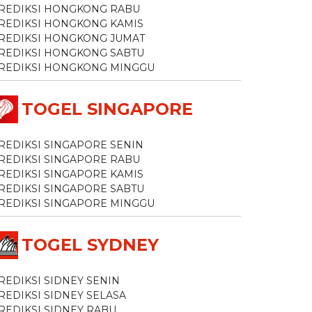
REDIKSI HONGKONG RABU
REDIKSI HONGKONG KAMIS
REDIKSI HONGKONG JUMAT
REDIKSI HONGKONG SABTU
REDIKSI HONGKONG MINGGU
TOGEL SINGAPORE
REDIKSI SINGAPORE SENIN
REDIKSI SINGAPORE RABU
REDIKSI SINGAPORE KAMIS
REDIKSI SINGAPORE SABTU
REDIKSI SINGAPORE MINGGU
TOGEL SYDNEY
REDIKSI SIDNEY SENIN
REDIKSI SIDNEY SELASA
REDIKSI SIDNEY RABU