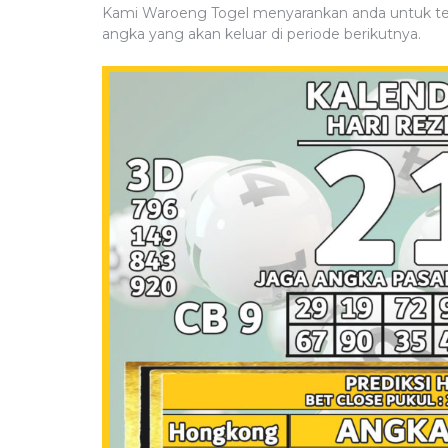
Kami Waroeng Togel menyarankan anda untuk tet
angka yang akan keluar di periode berikutnya.