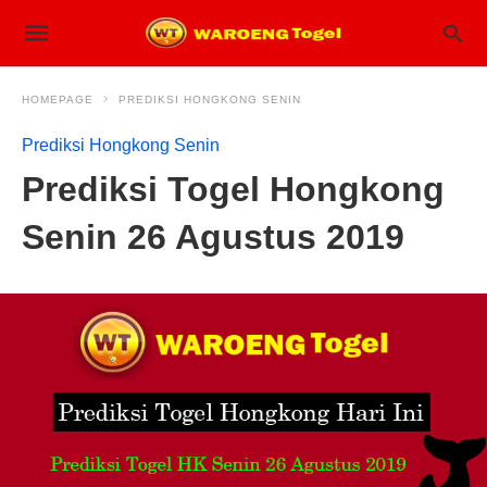
HOMEPAGE
PREDIKSI HONGKONG SENIN
Prediksi Hongkong Senin
Prediksi Togel Hongkong
Senin 26 Agustus 2019