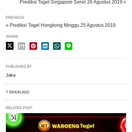
Prediksi Togel Singapore Senin 26 Agustus 2019 »
PREVIOUS
« Prediksi Togel Hongkong Minggu 25 Agustus 2019
SHARE
PUBLISHED BY
Jaka
7 TAHUN AGO
RELATED POST