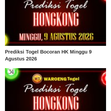
Prediksi Togel Bocoran HK Minggu 9
Agustus 2026