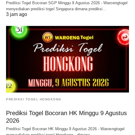
Prediksi Togel Bocoran SGP Minggu 9 Agustus 2026 - Waroengtogel
menyediakan prediksi togel Singapura dimana prediksi…
3 jam ago
PREDIKSI TOGEL HONGKONG
Prediksi Togel Bocoran HK Minggu 9 Agustus
2026
Prediksi Togel Bocoran HK Minggu 9 Agustus 2026 - Waroengtogel
menyediakan prediksi togel Hongkong , dimana…