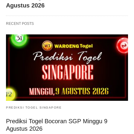
Agustus 2026
RECENT POSTS
PREDIKSI TOGEL SINGAPORE
Prediksi Togel Bocoran SGP Minggu 9
Agustus 2026