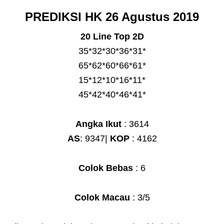
PREDIKSI HK 26 Agustus 2019
20 Line Top 2D
35*32*30*36*31*
65*62*60*66*61*
15*12*10*16*11*
45*42*40*46*41*
Angka Ikut
: 3614
AS
: 9347|
KOP
: 4162
Colok Bebas
: 6
Colok Macau
: 3/5