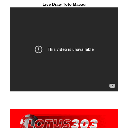
Live Draw Toto Macau