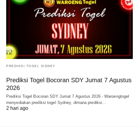
PREDIKSI TOGEL SIDNEY
Prediksi Togel Bocoran SDY Jumat 7 Agustus
2026
Prediksi Togel Bocoran SDY Jumat 7 Agustus 2026 - Waroengtogel
menyediakan prediksi togel Sydney, dimana prediksi…
2 hari ago