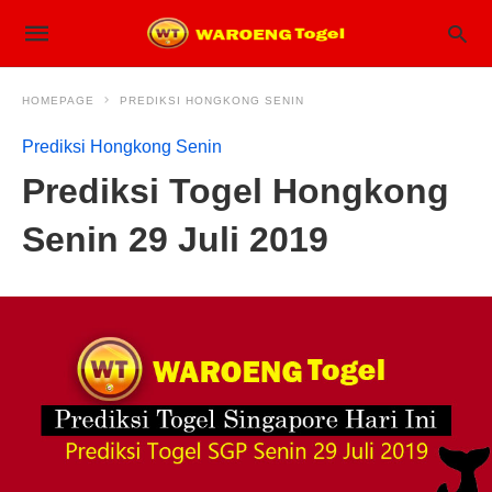
HOMEPAGE
PREDIKSI HONGKONG SENIN
Prediksi Hongkong Senin
Prediksi Togel Hongkong
Senin 29 Juli 2019