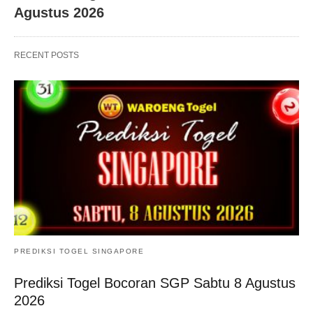
Agustus 2026
RECENT POSTS
PREDIKSI TOGEL SINGAPORE
Prediksi Togel Bocoran SGP Sabtu 8 Agustus
2026