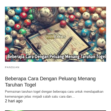
PANDUAN
Beberapa Cara Dengan Peluang Menang
Taruhan Togel
Permainan taruhan togel dengan beberapa cara untuk mendapatkan
kemenangan jelas mnjadi salah satu cara dan…
2 hari ago