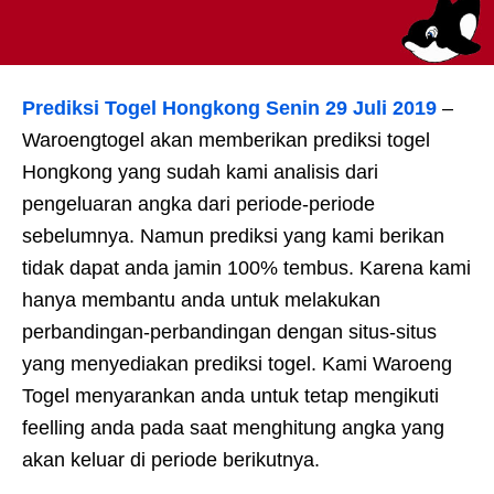
Prediksi Togel Hongkong Senin 29 Juli 2019
–
Waroengtogel akan memberikan prediksi togel
Hongkong yang sudah kami analisis dari
pengeluaran angka dari periode-periode
sebelumnya. Namun prediksi yang kami berikan
tidak dapat anda jamin 100% tembus. Karena kami
hanya membantu anda untuk melakukan
perbandingan-perbandingan dengan situs-situs
yang menyediakan prediksi togel. Kami Waroeng
Togel menyarankan anda untuk tetap mengikuti
feelling anda pada saat menghitung angka yang
akan keluar di periode berikutnya.