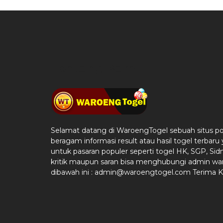
Tentang Kami
Selamat datang di WaroengTogel sebuah situs po
beragam informasi result atau hasil togel terbaru 
untuk pasaran populer seperti togel HK, SGP, Sidn
kritik maupun saran bisa menghubungi admin wa
dibawah ini :
admin@waroengtogel.com
Terima K