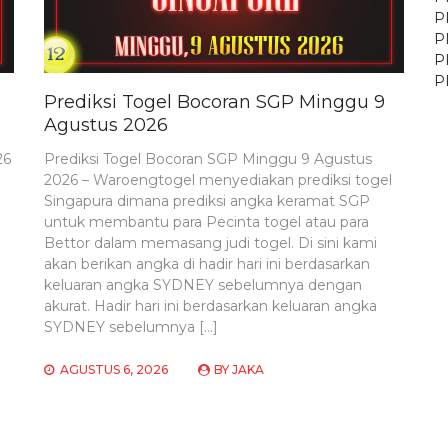
P
P
P
P
Prediksi Togel Bocoran SGP Minggu 9
Agustus 2026
26
Prediksi Togel Bocoran SGP Minggu 9 Agustus
2026 – Waroengtogel menyediakan prediksi togel
Singapura dimana prediksi angka keramat SGP
untuk membantu para Pecinta togel atau para
Bettor dalam memasang judi togel. Di sini kami
akan berikan angka di hadir hari ini berdasarkan
keluaran angka SYDNEY sebelumnya dengan
akurat. Hadir hari ini berdasarkan keluaran angka
SYDNEY sebelumnya […]
AGUSTUS 6, 2026
BY
JAKA