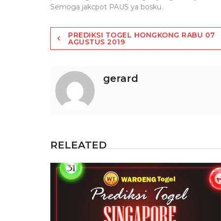
Semoga jakcpot PAUS ya bosku.
Navigasi
PREDIKSI TOGEL HONGKONG RABU 07
AGUSTUS 2019
pos
gerard
RELEATED