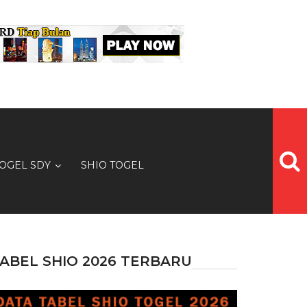
Cari
untuk:
TOGEL SDY
SHIO TOGEL
ABEL SHIO 2026 TERBARU