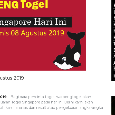
ustus 2019
2019
– Bagi para pencinta togel, waroengtogel akan
an Togel Singapore pada hari ini. Disini kami akan
h kami analisis dari result atau pengeluaran angka-angka