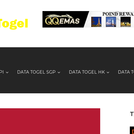
PI
DATA TOGEL SGP
DATA TOGEL HK
DATA 
T