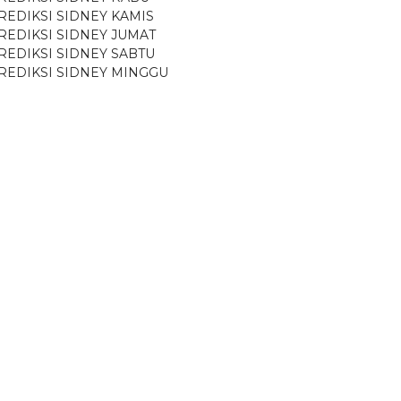
REDIKSI SIDNEY KAMIS
REDIKSI SIDNEY JUMAT
REDIKSI SIDNEY SABTU
REDIKSI SIDNEY MINGGU