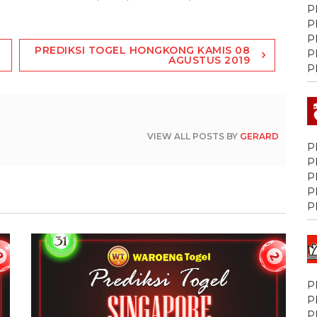
P
P
P
PREDIKSI TOGEL HONGKONG KAMIS 08
P
AGUSTUS 2019
P
VIEW ALL POSTS BY
GERARD
P
P
P
P
P
P
P
P